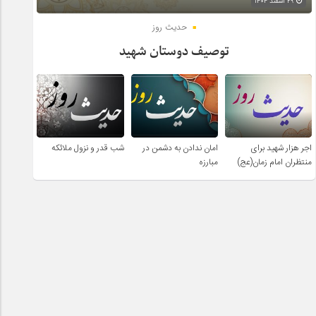
۲۹ اسفند ۱۴۰۴
حدیث روز
توصیف دوستان شهید
اجر هزار شهید برای
امان ندادن به دشمن در
شب قدر و نزول ملائکه
منتظران امام زمان(عج)
مبارزه