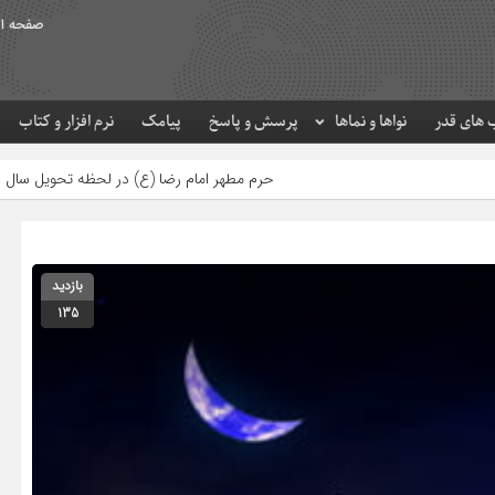
صفحه ا
های قدر
نواها و نماها
پرسش و پاسخ
پیامک
نرم افزار و کتاب
حرم مطهر امام رضا (ع) در لحظه تحویل سال
مصرف
بازدید
135