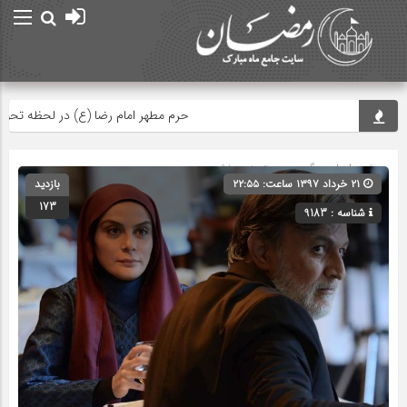
حرم مطهر امام رضا (ع) در لحظه تحویل س
صفحه اصلی
» گروه » دسته‌بندی نشده
۲۱ خرداد ۱۳۹۷ ساعت: ۲۲:۵۵
بازدید
173
شناسه : 9183