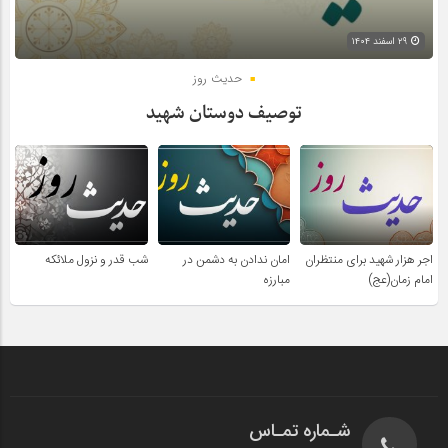
۲۹ اسفند ۱۴۰۴
حدیث روز
توصیف دوستان شهید
اجر هزار شهید برای منتظران
امان ندادن به دشمن در
شب قدر و نزول ملائکه
امام زمان(عج)
مبارزه
شـماره تمـاس