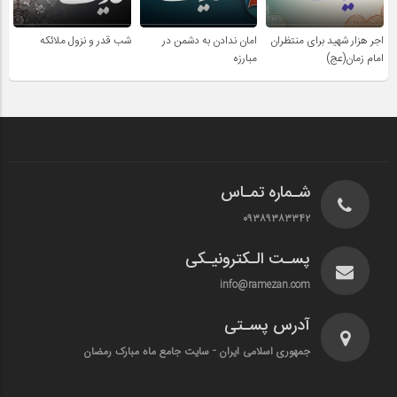
اجر هزار شهید برای منتظران
امان ندادن به دشمن در
شب قدر و نزول ملائکه
امام زمان(عج)
مبارزه
شـماره تمـاس
۰۹۳۸۹۳۸۳۳۴۲
پسـت الـکترونیـکی
info@ramezan.com
آدرس پسـتی
جمهوری اسلامی ایران - سایت جامع ماه مبارک رمضان