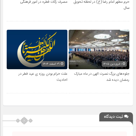
حرم مطهر امام رضا (ع) در لحظه تحویل
مصرف زکات فطره در امور فرهنگی
سال
۱ فروردین ۱۴۰۵
۲۹ اسفند ۱۴۰۴
جلوه‌های بزرگ نصرت الهی در ماه مبارک
علت حرام بودن روزه ی عید فطر در
رمضان دیده شد
احادیث
ثبت دیدگاه