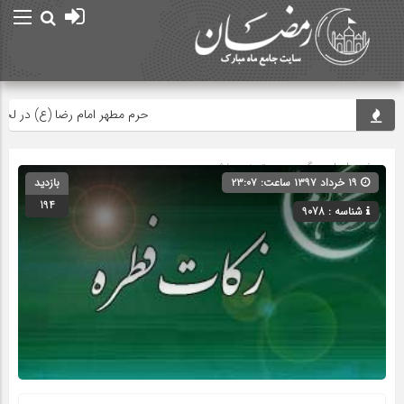
حرم مطهر امام رضا (ع) در لحظه تحو
صفحه اصلی
» گروه » دسته‌بندی نشده
۱۹ خرداد ۱۳۹۷ ساعت: ۲۳:۰۷
بازدید
194
شناسه : 9078