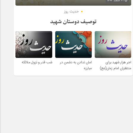
۲۹ اسفند ۱۴۰۴
حدیث روز
توصیف دوستان شهید
اجر هزار شهید برای
امان ندادن به دشمن در
شب قدر و نزول ملائکه
منتظران امام زمان(عج)
مبارزه