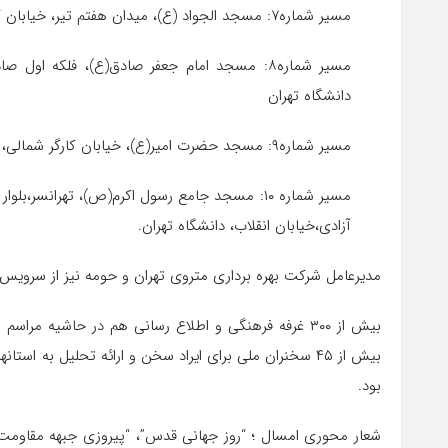
مسیر شماره۷: مسجد الجواد (ع)، میدان هفتم تیر، خیابان کریم‌خان، میدان ولیعصر(عج)،‌بلوار کشاورز، دانشگاه تهران
مسیر شماره۸: مسجد امام جعفر صادق(ع)، فلکه اول
دانشگاه تهران
مسیر شماره۹: مسجد حضرت امیر(ع)، خیابان کارگر شمالی، میدان انقلاب، دانشگاه تهران
مسیر شماره ۱۰: مسجد جامع رسول اکرم(ص)، تهرانسر،
آزادی،‌خیابان انقلاب، دانشگاه تهران.
مدیرعامل شرکت بهره برداری متروی تهران و حومه نیز از سرویس ده
بیش از ۳۰۰ غرفه فرهنگی و اطلاع رسانی هم در حاشیه مر
بیش از ۴۵ سخنران ملی برای ایراد سخن و ارائه تحلیل به 
بود.
شعار محوری امسال ؛ “روز جهانی قدس”، “پیروزی جبهه مقاوم