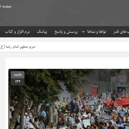
صفحه ا
های قدر
نواها و نماها
پرسش و پاسخ
پیامک
نرم افزار و کتاب
حرم مطهر امام رضا (ع) در لحظه تحویل سال
بازدید
134