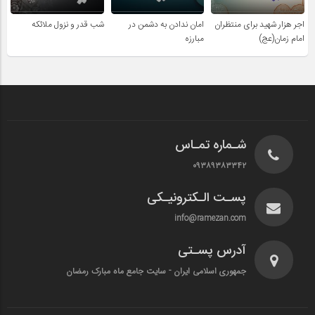
اجر هزار شهید برای منتظران
امان ندادن به دشمن در
شب قدر و نزول ملائکه
امام زمان(عج)
مبارزه
شـماره تمـاس
۰۹۳۸۹۳۸۳۳۴۲
پسـت الـکترونیـکی
info@ramezan.com
آدرس پسـتی
جمهوری اسلامی ایران - سایت جامع ماه مبارک رمضان