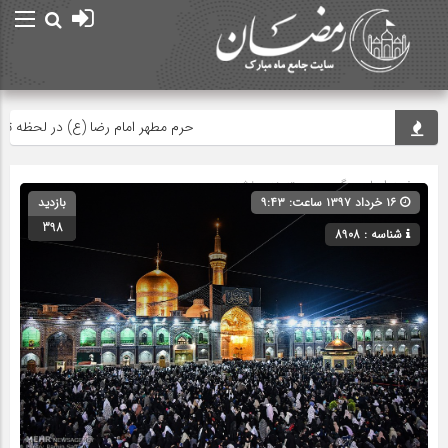
حرم مطهر امام رضا (ع) در لحظه تحویل س
صفحه اصلی
» گروه » دسته‌بندی نشده
۱۶ خرداد ۱۳۹۷ ساعت: ۹:۴۳
بازدید
398
شناسه : 8908