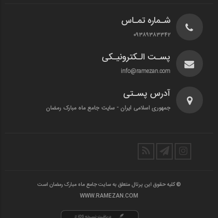
شـماره تمـاس
۰۹۳۸۹۳۸۳۳۴۲
پسـت الـکترونیـکی
info@ramezan.com
آدرس پسـتی
جمهوری اسلامی ایران - سایت جامع ماه مبارک رمضان
© کلیه حقوق این پرتال متعلق به سایت جامع ماه مبارک رمضان است
WWW.RAMEZAN.COM