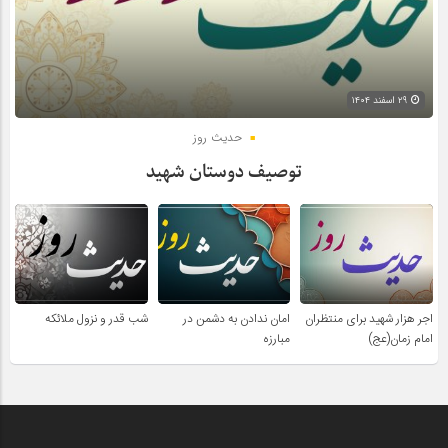
۲۹ اسفند ۱۴۰۴
حدیث روز
توصیف دوستان شهید
اجر هزار شهید برای منتظران
امان ندادن به دشمن در
شب قدر و نزول ملائکه
امام زمان(عج)
مبارزه