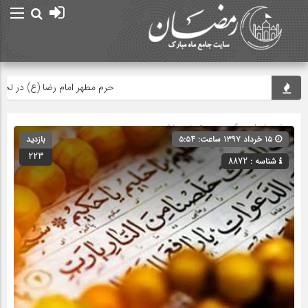
حرم مطهر امام رضا (ع) در لحظه تحو
صفحه اصلی
» گروه » دسته‌بندی نشده
۱۵ خرداد ۱۳۹۷ ساعت: ۵:۵۴
بازدید
223
شناسه : 8872