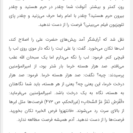
روز، کمتر و بیشتر. آنوقت شما چقدر در حرم هستید و چقدر
بیرون حرم هستید؟ چقدر با امام رضا حرف می‌زنید و چقدر پای
تلویزیون فیلم می‌بینی؟ فرصت را از دست ندهید.
نقل شد که آرایشگر آمد ریش‌های حضرت علی را اصلاح کند،
لب‌ها تکان می‌خورد. گفت: یا علی لبت را نگه دار موی روی لب را
قیچی کنم. فرمود: لب را نگه می‌دارم اما یک سبحان الله عقب
می‌افتم. صد هزار هسته خرما بار شتر بود، از امیرالمؤمنین
پرسیدند: چیه؟ نگفت: صد هزار هسته خرما. فرمود: صد هزار
درخت خرما، این یعنی چه؟ یعنی از هر هسته، باید شما نگاهتان
به هسته، نگاه به یک درخت باشد. امیرالمؤمنین می‌فرماید:
«الْفُرَصُ تَمُرُّ مَرَّ السَّحَابِ‏» (غررالحکم، ص ۴۷۳) فرصت‌ها مثل ابرها
از بالای سرت رد می‌شوند. «فانتهزوا فرص الخیر» تکان بخورید.
فرصت‌ها را از دست ندهید. آدم همیشه فرصت مطالعه ندارد.