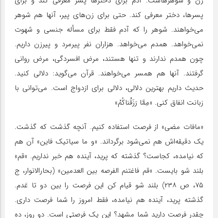
زن و شوهرهاست. آدم برای دخترها پسر معرفی کند و برای
پسرها، دختر معرفی کند. حتی برای زن‌های پیر، آنها هم شوهر
می‌خواهند. شوهر را که آدم فقط برای مسأله جنسی و شهوت
نمی‌خواهد. همدم می‌خواهد. هزاران نفر پیرمرد و پیرزن داریم.
چون همدم ندارند و تنها هستند، مرض افسردگی، مرض روانی
گرفتند. آنها هم همسر می‌خواهند. قرآن می‌گوید: دلالی کنید.
حدیث داریم بهترین دلالی، دلالی برای ازدواج است. می‌توانی با
زبانت انفاق کنی. «مِمَّا رَزَقْناکُمْ»
«مافات‏ مضی» از فرصت استفاده کنیم. آنچه گذشت که گذشت.
یک دقیقه‌اش هم نمی‌شود برگرداند. «و ما سیاتیک فاین» آن هم
که نیامده، کجاست؟ گذشته که پرید، آینده هم خبر نداریم. «قم»
بلند شو بایست. «قم فاغتنم الفرصه بین العدمین»‏ (بحارالانوار، ج
۷۵، ص ۲۳۸) بلند شو قیام کن این فرصت را بین دو تا عَدم.
گذشته پرید، آینده هم نیامده، فقط امروز را شما فرصت داری.
چقدر فرصت دارید شما مشهد؟ این یک فرصتی است. دو روز، ده