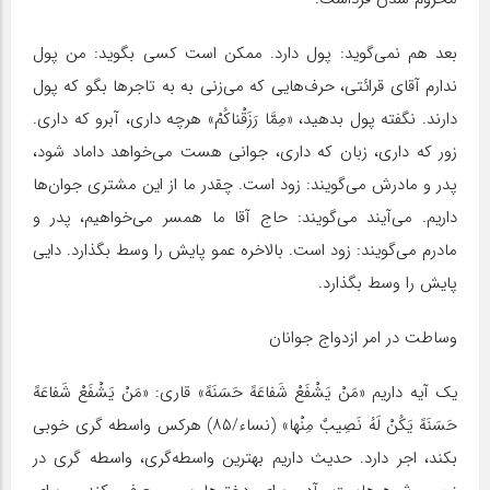
بعد هم نمی‌گوید: پول دارد. ممکن است کسی بگوید: من پول
ندارم آقای قرائتی، حرف‌هایی که می‌زنی به به تاجرها بگو که پول
دارند. نگفته پول بدهید، «مِمَّا رَزَقْناکُمْ» هرچه داری، آبرو که داری.
زور که داری، زبان که داری، جوانی هست می‌خواهد داماد شود،
پدر و مادرش می‌گویند: زود است. چقدر ما از این مشتری جوان‌ها
داریم. می‌آیند می‌گویند: حاج آقا ما همسر می‌خواهیم، پدر و
مادرم می‌گویند: زود است. بالاخره عمو پایش را وسط بگذارد. دایی
پایش را وسط بگذارد.
وساطت در امر ازدواج جوانان
یک آیه داریم «مَنْ یَشْفَعْ‏ شَفاعَهً حَسَنَهً» قاری: «مَنْ یَشْفَعْ‏ شَفاعَهً
حَسَنَهً یَکُنْ لَهُ نَصِیبٌ مِنْها» (نساء/۸۵) هرکس واسطه گری خوبی
بکند، اجر دارد. حدیث داریم بهترین واسطه‌گری، واسطه گری در