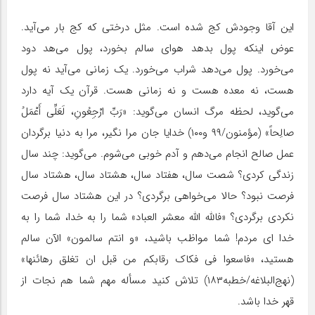
این آقا وجودش کج شده است. مثل درختی که کج بار می‌آید.
عوض اینکه پول بدهد هوای سالم بخورد، پول می‌هد دود
می‌خورد. پول می‌دهد شراب می‌خورد. یک زمانی می‌آید نه پول
هست، نه معده هست و نه زمانی هست. قرآن یک آیه دارد
می‌گوید، لحظه مرگ انسان می‌گوید: «رَبِّ ارْجِعُونِ، لَعَلِّی‏ أَعْمَلُ
صالِحاً» (مؤمنون/۹۹ و۱۰۰) خدایا جان مرا نگیر، مرا به دنیا برگردان
عمل صالح انجام می‌دهم و آدم خوبی می‌شوم. می‌گوید: چند سال
زندگی کردی؟ شصت سال، هفتاد سال، هشتاد سال، هشتاد سال
فرصت نبود؟ حالا می‌خواهی برگردی؟ در این هشتاد سال فرصت
نکردی برگردی؟ «فالله الله معشر العباد» شما را به خدا، شما را به
خدا ای مردم! شما مواظب باشید، «و انتم سالمون» الآن سالم
هستید، «فاسعوا فى فکاک رقابکم من قبل ان تغلق ‏رهائنها»
(نهج‌البلاغه/خطبه۱۸۳) تلاش کنید مسأله مهم شما هم نجات از
قهر خدا باشد.