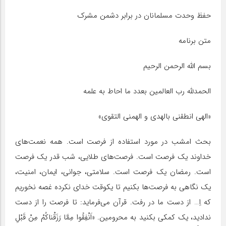
حفظ وحدت مسلمانان در برابر دشمن مشرک
متن برنامه
بسم الله الرحمن الرحیم
الحمدلله رب العالمین بعدد ما احاط به علمه
«الهی انطقنی بالهدی و الهمنی التقوی»
بحث امشب در مورد استفاده از فرصت است. همه نعمت‌های
خداوند یک فرصت است. فرصت‌های طلایی، شب قدر یک فرصت
است. رمضان یک فرصت است. سلامتی، جوانی، ایمان، امنیت،
یک نگاهی به فرصت‌ها بکنیم تا یکوقت خدای نکرده غصه نخوریم
که اِ… از دست ما در رفت. قرآن می‌فرماید: تا فرصت را از دست
ندادید، یک کمکی بکنید به محرومین. «اَنْفِقُوا مِمَّا رَزَقْناکُمْ‏ مِنْ قَبْلِ