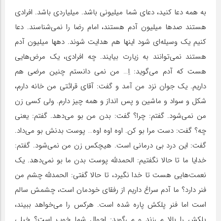
به همه دعا کنید، دعای شما میلیونی باشد. میلیاردی باشد. افرادی
هستند صدها میلیون آدم هستند، امام رضا را نمی‌شناسند. دعا
کنیم یک وسیله‌ای شود اینها هم هدایت شوند. دهها میلیون آدم
هستند نمی‌توانند به زیارت بیایند. چه افرادی، یک مرض‌هایی
هست که آدم می‌گوید: اِ… من نمی دانستم چنین مرضی هم
داریم. یک جوان نزد من آمد و گفت: آقای قرائتی من خانه دارم،
شکل و سواد و ماشین و پس انداز و همه چیز دارم. ولی کسی زن
من نمی‌شود. گفتم: چرا؟ گفت: بدن من بو می‌دهد. گفتم: یعنی
چه؟ گفت: دست مرا بو کن. اوه اوه اوه… پوست بدنش بو می‌داد.
گفت: این درد بی درمانی است. هیچکس زن من نمی‌شود. گفتم:
خدایا ما تا حالا نگفتیم: الحمدلله پوست بدن ما بو نمی‌دهد. یک
نعمت‌هایی هست تا خدا نگیرد، تا حالا گفتی: الحمدلله چشم من
فنر دارد؟ ما آدم سراغ داریم از رفقای خودمان است، چشمش سالم
است اما فنر پلکش پاره شده است. هرکس را می‌خواهد ببیند،
پلکش را بالا می‌زند و می‌گوید: احوال شما خوب است؟ خیلی