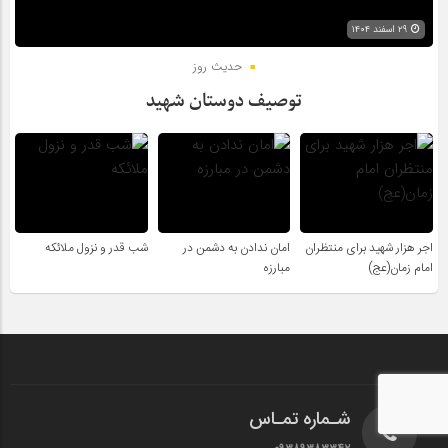
۲۹ اسفند ۱۴۰۴
حدیث روز
توصیف دوستان شهید
اجر هزار شهید برای منتظران
امان ندادن به دشمن در
شب قدر و نزول ملائکه
امام زمان(عج)
مبارزه
شـماره تمـاس