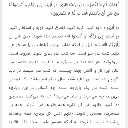
الْعَذابُ ثُمَّ لا تُنْصَرُونَ» (زمر/۵) قاری: «وَ أَنِیبُوا إِلى‏ رَبِّکُمْ وَ أَسْلِمُوا لَهُ
مِنْ قَبْلِ أَنْ یَأْتِیَکُمُ الْعَذابُ ثُمَّ لا تُنْصَرُونَ»
«وَ أَنِیبُوا» انابه کنید. گریه کنید، تضرع کنید. توبه و استغفار کنید.
«وَ أَنِیبُوا إِلى‏ رَبِّکُمْ وَ أَسْلِمُوا لَهُ» تسلیم خدا شوید. «مِنْ قَبْلِ أَنْ
یَأْتِیَکُمُ الْعَذابُ» قبل از اینکه عذاب بیاید، گناهانتان را عذرخواهی
کنید. شب قدر جلو است. سه شب قدر دعای الغوث معروف است،
می‌خوانند. هر دعا صد بار می‌گوییم: «الغوث، الغوث خلصنا من
النار» این نار و آتش جهنم چیست که شب قدر سیصد بار باید
بگوییم: «خلصنا من النار» شاید سال دیگر آدم نباشد. یک فرصتی
است. شب قدر یک بازارچه است. چه کسانی در این بازارچه
می‌روند، چه می‌خرند و چند می‌خرند؟ دعا که می‌کنید میلیاردی
دعا کنید. «اللهم اغن کل فقیر» همه فقیرها غنی شوند. همه بی
همسرها، همسردار شوند. «اللهم اکس کل عریان» همه برهنه‌ها
پوشیده شوند، با توجه به اینکه همسر لباس است. نگو: آقا به