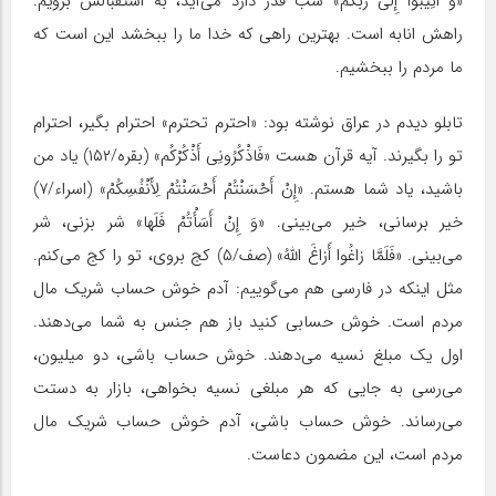
«وَ أَنِیبُوا إِلى‏ رَبِّکُمْ» شب قدر دارد می‌آید، به استقبالش برویم.
راهش انابه است. بهترین راهی که خدا ما را ببخشد این است که
ما مردم را ببخشیم.
تابلو دیدم در عراق نوشته بود: «احترم تحترم» احترام بگیر، احترام
تو را بگیرند. آیه قرآن هست «فَاذْکُرُونِی أَذْکُرْکُم‏» (بقره/۱۵۲) یاد من
باشید، یاد شما هستم. «إِنْ أَحْسَنْتُمْ‏ أَحْسَنْتُمْ‏ لِأَنْفُسِکُمْ» (اسراء/۷)
خیر برسانی، خیر می‌بینی. «وَ إِنْ أَسَأْتُمْ فَلَها» شر بزنی، شر
می‌بینی. «فَلَمَّا زاغُوا أَزاغَ اللَّهُ» (صف/۵) کج بروی، تو را کج می‌کنم.
مثل اینکه در فارسی هم می‌گوییم: آدم خوش حساب شریک مال
مردم است. خوش حسابی کنید باز هم جنس به شما می‌دهند.
اول یک مبلغ نسیه می‌دهند. خوش حساب باشی، دو میلیون،
می‌رسی به جایی که هر مبلغی نسیه بخواهی، بازار به دستت
می‌رساند. خوش حساب باشی، آدم خوش حساب شریک مال
مردم است، این مضمون دعاست.