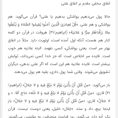
انفاق مخفی مقدم بر انفاق علنی
حالا پول می‌دهیم یواشکی بدهیم یا علنی؟ قرآن می‌گوید: هم
یواشکی و هم علنی. «قُلْ لِعِبادِیَ الَّذِینَ آمَنُوا یُقِیمُوا الصَّلاهَ وَ یُنْفِقُوا
مِمَّا رَزَقْناهُمْ سِرًّا وَ عَلانِیَهً» (ابراهیم/۳۱) هروقت در قرآن دو کلمه
کنار هم هست، آنکه اول آمده است، اولویت دارد. مثلاً در انفاق
بهتر سر است. یعنی یواشکی، کسی نفهمد. البته علانیه هم خوب
است. فایده سر اخلاص است که جز خدا کسی نمی‌داند، ثوابش
بیشتر است. فایده علانیه هم این است که اگر علنی بدهی، دیگران
تشویق می‌‌شوند. وقتی شما پول دادی، بقیه هم پول می‌دهند.
باز می‌گوید: «مِنْ قَبْلِ أَنْ یَأْتِیَ یَوْمٌ لا بَیْعٌ فِیهِ وَ لا خِلالٌ» (ابراهیم/
۳۱) قاری: «مِنْ قَبْلِ أَنْ یَأْتِیَ یَوْمٌ لا بَیْعٌ فِیهِ وَ لا خُله» حاج آقا: « و
لا خِلالٌ» قاری: «مِنْ قَبْلِ أَنْ یَأْتِیَ یَوْمٌ لا بَیْعٌ فِیهِ وَ لا خِلالٌ» باز
اینجا بیع، داد و ستد. «خِلال» خلیل، یعنی دوست نیست. قرآن
یک آیه دارد می‌گوید: روز قیامت منحرفین به مؤمنین می‌گویند: