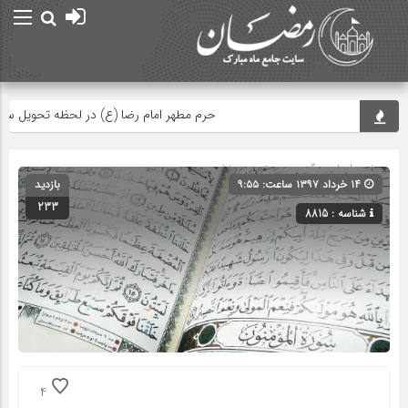
حرم مطهر امام رضا (ع) در لحظه تحویل سال
صفحه اصلی
» گروه » دسته‌بندی نشده
۱۴ خرداد ۱۳۹۷ ساعت: ۹:۵۵
بازدید
233
شناسه : 8815
4