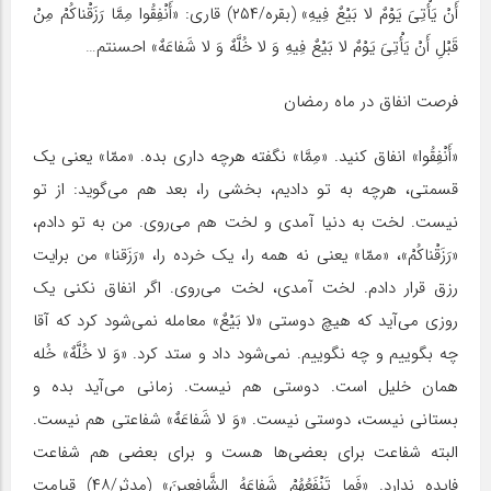
أَنْ یَأْتِیَ یَوْمٌ لا بَیْعٌ فِیهِ» (بقره/۲۵۴) قاری: «أَنْفِقُوا مِمَّا رَزَقْناکُمْ‏ مِنْ
قَبْلِ أَنْ یَأْتِیَ یَوْمٌ لا بَیْعٌ فِیهِ وَ لا خُلَّهٌ وَ لا شَفاعَهٌ» احسنتم…
فرصت انفاق در ماه رمضان
«أَنْفِقُوا» انفاق کنید. «مِمَّا» نگفته هرچه داری بده. «ممّا» یعنی یک
قسمتی، هرچه به تو دادیم، بخشی را، بعد هم می‌گوید: از تو
نیست. لخت به دنیا آمدی و لخت هم می‌روی. من به تو دادم،
«رَزَقْناکُمْ»، «ممّا» یعنی نه همه را، یک خرده را، «رَزَقنا» من برایت
رزق قرار دادم. لخت آمدی، لخت می‌روی. اگر انفاق نکنی یک
روزی می‌آید که هیچ دوستی «لا بَیْعٌ» معامله نمی‌شود کرد که آقا
چه بگوییم و چه نگوییم. نمی‌شود داد و ستد کرد. «وَ لا خُلَّهٌ» خُله
همان خلیل است. دوستی هم نیست. زمانی می‌آید بده و
بستانی نیست، دوستی نیست. «وَ لا شَفاعَهٌ» شفاعتی هم نیست.
البته شفاعت برای بعضی‌ها هست و برای بعضی هم شفاعت
فایده ندارد. «فَما تَنْفَعُهُمْ‏ شَفاعَهُ الشَّافِعِینَ» (مدثر/۴۸) قیامت