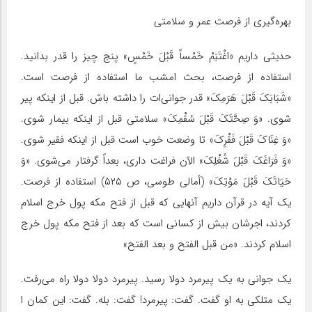
بهره‌گیری از فرصت عمر و سلامتی
حدیثی داریم «اغْتَنِمْ‏ خَمْساً قَبْلَ خَمْسٍ» پنج چیز را قدر بدانید.
استفاده از فرصت، بحث امشب ما استفاده از فرصت است.
«شَبَابَکَ قَبْلَ هَرَمِکَ» قدر جوانی‌ات را داشته باش. قبل از اینکه پیر
شوی. «وَ صِحَّتَکَ قَبْلَ سُقْمِکَ» سلامتی قبل از اینکه بیمار شوی.
«وَ غِنَاکَ قَبْلَ فَقْرِکَ» تا وضعت خوب است قبل از اینکه فقیر شوی.
«وَ فَرَاغَکَ قَبْلَ شُغْلِکَ» الآن فراغت داری، بعداً گرفتار می‌شوی. «وَ
حَیَاتَکَ قَبْلَ مَوْتِکَ‏» (أمالی طوسی، ص ۵۲۵) استفاده از فرصت.
یک آیه در قرآن داریم آنهایی که قبل از فتح مکه پول خرج اسلام
کردند، اجرشان بیش از کسانی است که بعد از فتح مکه پول خرج
اسلام کردند. «من قبل الفتح و بعد الفتح»
یک جوانی به یک پیرمرد دولا رسید. پیرمرد دولا دولا راه می‌رفت.
یک متلکی به او گفت. گفت: پیرمرد! گفت: بله. گفت: این کمان ا