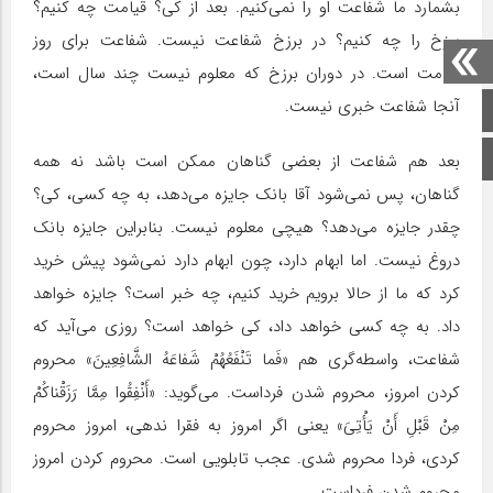
بشمارد ما شفاعت او را نمی‌کنیم. بعد از کی؟ قیامت چه کنیم؟
برزخ را چه کنیم؟ در برزخ شفاعت نیست. شفاعت برای روز
قیامت است. در دوران برزخ که معلوم نیست چند سال است،
آنجا شفاعت خبری نیست.
صفحه اصلی
اینستاگرام
بعد هم شفاعت از بعضی گناهان ممکن است باشد نه همه
گناهان، پس نمی‌شود آقا بانک جایزه می‌دهد، به چه کسی، کی؟
چقدر جایزه می‌دهد؟ هیچی معلوم نیست. بنابراین جایزه بانک
دروغ نیست. اما ابهام دارد، چون ابهام دارد نمی‌شود پیش خرید
کرد که ما از حالا برویم خرید کنیم، چه خبر است؟ جایزه خواهد
داد. به چه کسی خواهد داد، کی خواهد است؟ روزی می‌آید که
شفاعت، واسطه‌گری هم «فَما تَنْفَعُهُمْ‏ شَفاعَهُ الشَّافِعِینَ» محروم
کردن امروز، محروم شدن فرداست. می‌گوید: «أَنْفِقُوا مِمَّا رَزَقْناکُمْ‏
مِنْ قَبْلِ أَنْ یَأْتِیَ» یعنی اگر امروز به فقرا ندهی، امروز محروم
کردی، فردا محروم شدی. عجب تابلویی است. محروم کردن امروز
محروم شدن فرداست.