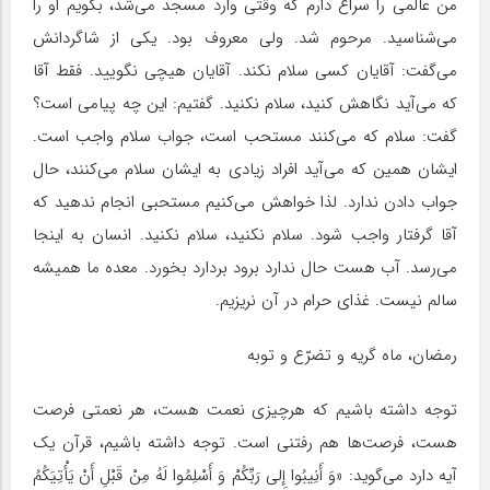
من عالمی را سراغ دارم که وقتی وارد مسجد می‌شد، بگویم او را
می‌شناسید. مرحوم شد. ولی معروف بود. یکی از شاگردانش
می‌گفت: آقایان کسی سلام نکند. آقایان هیچی نگویید. فقط آقا
که می‌آید نگاهش کنید، سلام نکنید. گفتیم: این چه پیامی است؟
گفت: سلام که می‌کنند مستحب است، جواب سلام واجب است.
ایشان همین که می‌آید افراد زیادی به ایشان سلام می‌کنند، حال
جواب دادن ندارد. لذا خواهش می‌کنیم مستحبی انجام ندهید که
آقا گرفتار واجب شود. سلام نکنید، سلام نکنید. انسان به اینجا
می‌رسد. آب هست حال ندارد برود بردارد بخورد. معده ما همیشه
سالم نیست. غذای حرام در آن نریزیم.
رمضان، ماه گریه و تضرّع و توبه
توجه داشته باشیم که هرچیزی نعمت هست، هر نعمتی فرصت
هست، فرصت‌ها هم رفتنی است. توجه داشته باشیم، قرآن یک
آیه دارد می‌گوید: «وَ أَنِیبُوا إِلى‏ رَبِّکُمْ وَ أَسْلِمُوا لَهُ مِنْ قَبْلِ أَنْ یَأْتِیَکُمُ