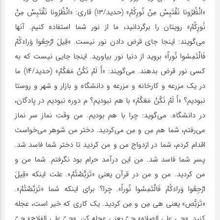
«انْظُرُونا نَقْتَبِسْ‏ مِنْ نُورِکُمْ» (حدید/۱۳) قاری: «انْظُرُونا نَقْتَبِسْ‏ مِنْ
نُورِکُمْ» رویتان را برگردانید، ما از نور شما استفاده کنیم. آنها
می‌گویند: اینجا جای قرض دادن نور نیست. «قِیلَ ارْجِعُوا وَراءَکُمْ
فَالْتَمِسُوا نُوراً» بروید از دنیا نور بیاورید. اینجا جایی نیست که به
کسی نور قرض بدهند. می‌گویند: «أَ لَمْ نَکُنْ مَعَکُمْ» (حدید/۱۴) ما
در یک مزرعه و کارخانه و مزرعه و دانشگاه و بازار و شهر و روستا
نبودیم؟ «أَ لَمْ نَکُنْ مَعَکُمْ» با هم نبودیم؟ م دوره نبودیم در پادگان،
در دانشگاه. می‌گوید: چرا با هم بودیم. من وقت نماز سر نماز
می‌رفتم، شما هم مِن و مِن می‌کردید. دختر من شوهر می‌خواست
اقدام کردم، شما در ازدواج من و من کردید تا دختر شما فاسد شد.
پسر شما فاسد شد. من این درآمد حرام بود نگرفتم. شما من و
من کردید. من و من در قرآن یعنی «تَرَبَّصْتُمْ». علت اینکه «قِیلَ
ارْجِعُوا وَراءَکُمْ فَالْتَمِسُوا نُوراً». چرا؟ برای اینکه شما «تَرَبَّصْتُمْ».
«تَرَبُّص» یعنی هی مِن و مِن کردید. یک کاری که خیر است، عجله
کنید. «حی علی الصلاه» حیّ یعنی عجله کن. «حیّ علی الفلاح» حیّ