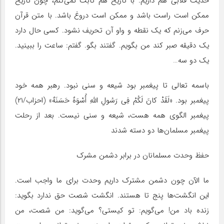
حدیث قلابی هم داریم. با تاریخ هم ثابت نمی‌کنم، چون تاریخ
ممکن است راست باشد و ممکن است دروغ باشد. با متن قرآن
حرف می‌زنم که یک نقطه و واو آن تحریف نشود. کسی حال دارد
یک دقیقه صبر کند من بگویم. گفتند بگو. گفتم: ساعت را ببینید.
یک دو سه…
باسمه تعالی تا پیغمبر بود شیعه و سنی نبود. رهبر همه خود
پیغمبر بود. «لَقَدْ کانَ لَکُمْ فِی رَسُولِ اللَّهِ أُسْوَهٌ حَسَنَهٌ» (احزاب/۲۱)
پیغمبر الگوی همه هست، شیعه و سنی نیست. بعد از رحلت
پیغمبر مسلمان‌ها دو دسته شدند
حفظ وحدت مسلمانان در برابر دشمن مشرک
ما الآن چون دشمن مشترک داریم وحدت برای ما واجب است.
این انگشت‌ها پنج تا هستند. انگشت شصت حق ندارد بگوید:
زنده باد من! می‌گویم: تو کیستی؟ می‌گوید: من شصت، من