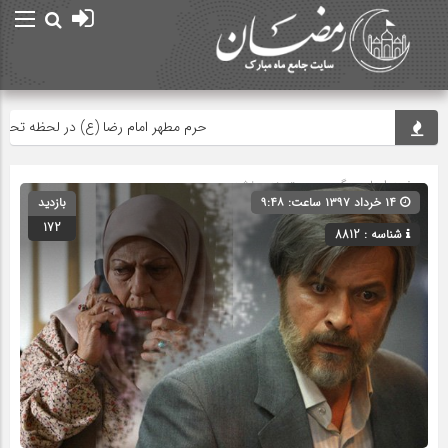
حرم مطهر امام رضا (ع) در لحظه تحویل سا
صفحه اصلی
» گروه » دسته‌بندی نشده
۱۴ خرداد ۱۳۹۷ ساعت: ۹:۴۸
بازدید
172
شناسه : 8812