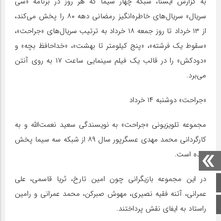
به گزارش ایسنا، شبکه چهار سیما که هر روز در برنامه «سی
سریال» سریال‌های خاطره‌انگیز رمضانی دهه ۸۰ را پخش می‌کند،
از ۱۳ خرداد تا روز جمعه ۱۸ خرداد به ترتیب سریال‌های «جراحت»،
«سقوط یک فرشته»، «پنج کیلومتر تا بهشت»، «خداحافظ بچه» و
«دودکش» را در قالب یک فیلم سینمایی ساعت ۱۷ به روی آنتن
می‌برد.
«جراحت» دوشنبه ۱۴ خرداد
مجموعه تلویزیونی «جراحت» به نویسندگی سعید نعمت‌الله و به
کارگردانی محمد مهدی عسگرپور سال ۸۹ از شبکه سه سیما پخش
شده است.
در این مجموعه بازیگرانی چون امین تارخ، ثریا قاسمی، علی
صفحه اصلی
عمرانی، آتنه فقیه نصیری، مهوش صبرکن، محمد عمرانی و رامین
اینستاگرام
راستاد به ایفای نقش پرداختند.