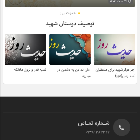
۲۹ اسفند ۱۴۰۴
حدیث روز
توصیف دوستان شهید
اجر هزار شهید برای منتظران
امان ندادن به دشمن در
شب قدر و نزول ملائکه
امام زمان(عج)
مبارزه
شـماره تمـاس
۰۹۳۸۹۳۸۳۳۴۲