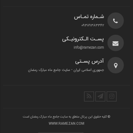
شـماره تمـاس
۰۹۳۸۹۳۸۳۳۴۲
پسـت الـکترونیـکی
info@ramezan.com
آدرس پسـتی
جمهوری اسلامی ایران - سایت جامع ماه مبارک رمضان
© کلیه حقوق این پرتال متعلق به سایت جامع ماه مبارک رمضان است
WWW.RAMEZAN.COM