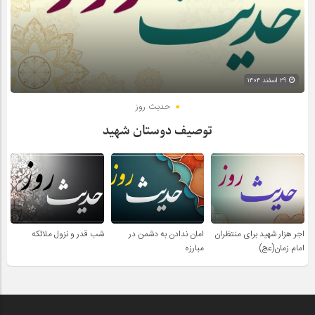
۲۹ اسفند ۱۴۰۴
حدیث روز
توصیف دوستان شهید
اجر هزار شهید برای منتظران
امان ندادن به دشمن در
شب قدر و نزول ملائکه
امام زمان(عج)
مبارزه