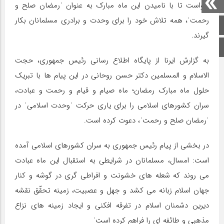
خواست تا با نامیدن این ماه مبارک به عنوان ˈرمضان صلح و
رحمتˈ، همه تلاش خود را برای وحدت و برادری مسلمانان بکار
صفحه اصلی
گیرند.
اینستاگرام
به گزارش ایرنا از پایگاه اطلاع رسانی رئیس جمهوری، حجت
الاسلام و المسلمین دکتر حسن روحانی در این پیام ها با تبریک
حلول ماه مبارک رمضان؛ ماه صیام و قیام و رحمت و عبادت،
سران کشورهای اسلامی را برای یاری حرکت ˈوحدت اسلامیˈ در
ˈرمضان صلح و رحمتˈ، دعوت کرده است.
در بخشی از پیام رئیس جمهوری به سران کشورهای اسلامی آمده
است: امسال، مسلمانان در شرایطی به استقبال این ماه عبادت
می روند که شعله های خشونت و افراطی گری در گوشه و کنار
جهان اسلام زبانه می کشد و جهل و عصبیت، زمینه تحقّق نقشه
دیرین دشمنان اسلام در تفرقه افکنی و ایجاد زمینه های نزاع
مذهبی و طائفه ای را فراهم کرده استˈ