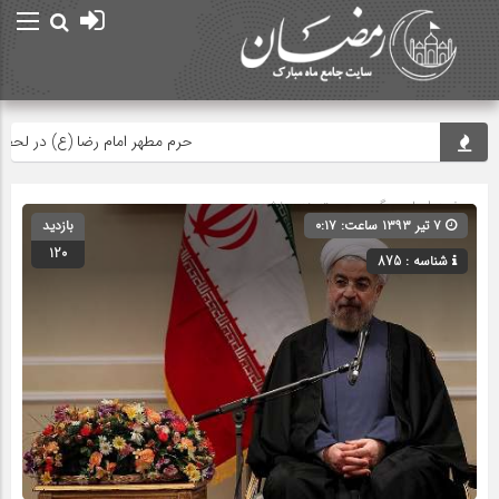
حرم مطهر امام رضا (ع) در لحظه تحوی
صفحه اصلی
» گروه » دسته‌بندی نشده
۷ تیر ۱۳۹۳ ساعت: ۰:۱۷
بازدید
120
شناسه : 875