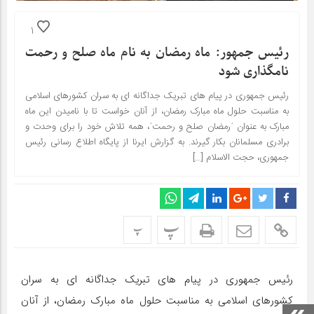
1
رئیس جمهور: ماه رمضان به نام ماه صلح و رحمت
نامگذاری شود
رئیس جمهوری در ﭘﯿﺎم ﻫﺎی ﺗﺒﺮﯾﮏ ﺟﺪاﮔﺎﻧﻪ ای ﺑﻪ ﺳﺮان ﮐﺸﻮرﻫﺎی اﺳﻼﻣﯽ
ﺑﻪ ﻣﻨﺎﺳﺒﺖ ﺣﻠﻮل ﻣﺎه مبارک رمضان، از آنان خواست تا با نامیدن این ماه
مبارک به عنوان ˈرمضان صلح و رحمتˈ، همه تلاش خود را برای وحدت و
برادری مسلمانان بکار گیرند. به گزارش ایرنا از پایگاه اطلاع رسانی رئیس
جمهوری، حجت الاسلام […]
پ
پ
رئیس جمهوری در ﭘﯿﺎم ﻫﺎی ﺗﺒﺮﯾﮏ ﺟﺪاﮔﺎﻧﻪ ای ﺑﻪ ﺳﺮان
ﮐﺸﻮرﻫﺎی اﺳﻼﻣﯽ ﺑﻪ ﻣﻨﺎﺳﺒﺖ ﺣﻠﻮل ﻣﺎه مبارک رمضان، از آنان