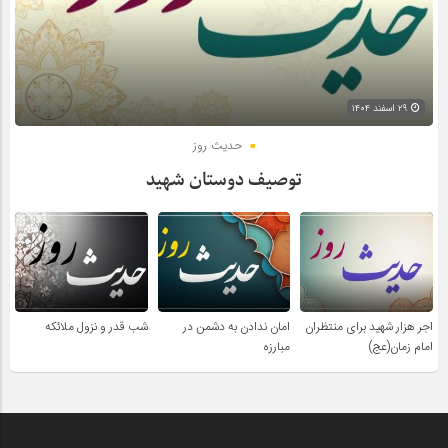
۲۹ اسفند ۱۴۰۴
حدیث روز
توصیف دوستان شهید
اجر هزار شهید برای منتظران
امان ندادن به دشمن در
شب قدر و نزول ملائکه
امام زمان(عج)
مبارزه