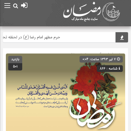
حرم مطهر امام رضا (ع) در لحظه تحویل س
صفحه اصلی
» گروه » دسته‌بندی نشده
۷ تیر ۱۳۹۳ ساعت: ۰:۰۴
بازدید
501
شناسه : 866