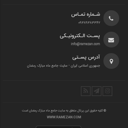
شـماره تمـاس
۰۹۳۸۹۳۸۳۳۴۲
پسـت الـکترونیـکی
info@ramezan.com
آدرس پسـتی
جمهوری اسلامی ایران - سایت جامع ماه مبارک رمضان
© کلیه حقوق این پرتال متعلق به سایت جامع ماه مبارک رمضان است
WWW.RAMEZAN.COM