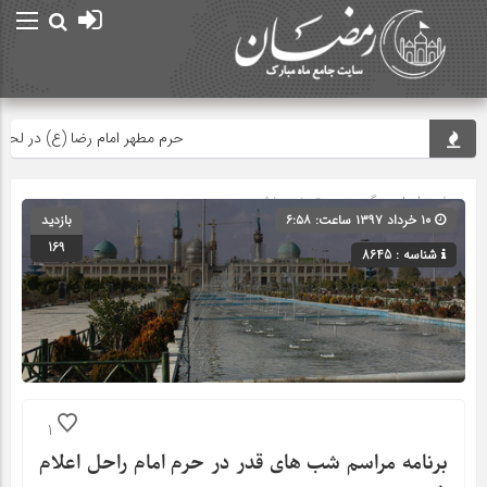
حرم مطهر امام رضا (ع) در لحظه تحو
صفحه اصلی
» گروه » دسته‌بندی نشده
۱۰ خرداد ۱۳۹۷ ساعت: ۶:۵۸
بازدید
169
شناسه : 8645
1
برنامه مراسم شب های قدر در حرم امام راحل اعلام