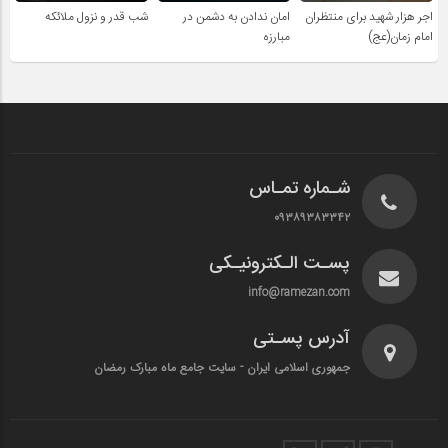
اجر هزار شهید برای منتظران
امان ندادن به دشمن در
شب قدر و نزول ملائکه
امام زمان(عج)
مبارزه
شـماره تمـاس
۰۹۳۸۹۳۸۳۳۴۲
پسـت الـکترونیـکی
info@ramezan.com
آدرس پسـتی
جمهوری اسلامی ایران - سایت جامع ماه مبارک رمضان