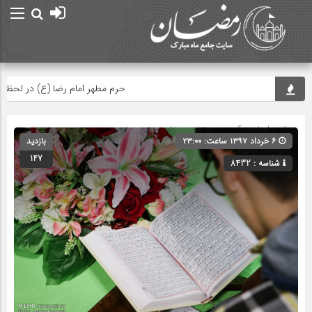
حرم مطهر امام رضا (ع) در لحظه تحویل سا
صفحه اصلی
» گروه » دسته‌بندی نشده
۶ خرداد ۱۳۹۷ ساعت: ۲۳:۰۰
بازدید
147
شناسه : 8432