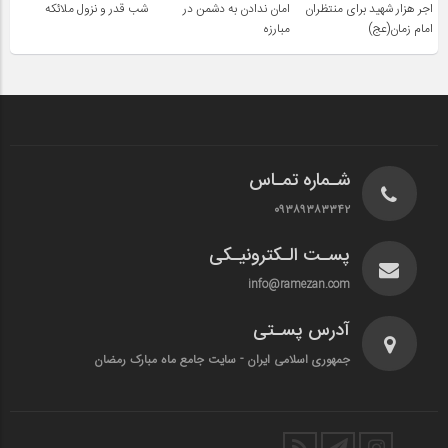
اجر هزار شهید برای منتظران
امان ندادن به دشمن در
شب قدر و نزول ملائکه
امام زمان(عج)
مبارزه
شـماره تمـاس
۰۹۳۸۹۳۸۳۳۴۲
پسـت الـکترونیـکی
info@ramezan.com
آدرس پسـتی
جمهوری اسلامی ایران - سایت جامع ماه مبارک رمضان