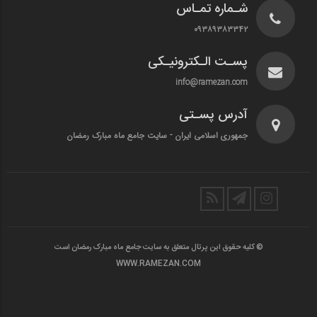
شـماره تمـاس
۰۹۳۸۹۳۸۳۳۴۲
پسـت الـکترونیـکی
info@ramezan.com
آدرس پسـتی
جمهوری اسلامی ایران - سایت جامع ماه مبارک رمضان
© کلیه حقوق این پرتال متعلق به سایت جامع ماه مبارک رمضان است
WWW.RAMEZAN.COM