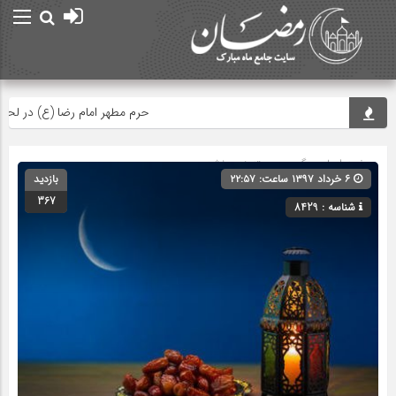
حرم مطهر امام رضا (ع) در لحظه تحو
صفحه اصلی
» گروه » دسته‌بندی نشده
۶ خرداد ۱۳۹۷ ساعت: ۲۲:۵۷
بازدید
367
شناسه : 8429