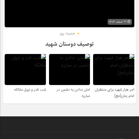
۲۹ اسفند ۱۴۰۴
حدیث روز
توصیف دوستان شهید
اجر هزار شهید برای منتظران
امان ندادن به دشمن در
شب قدر و نزول ملائکه
امام زمان(عج)
مبارزه