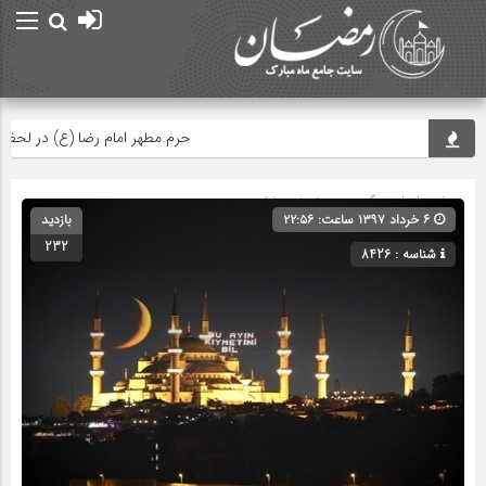
حرم مطهر امام رضا (ع) در لحظه تحوی
صفحه اصلی
» گروه » دسته‌بندی نشده
۶ خرداد ۱۳۹۷ ساعت: ۲۲:۵۶
بازدید
232
شناسه : 8426