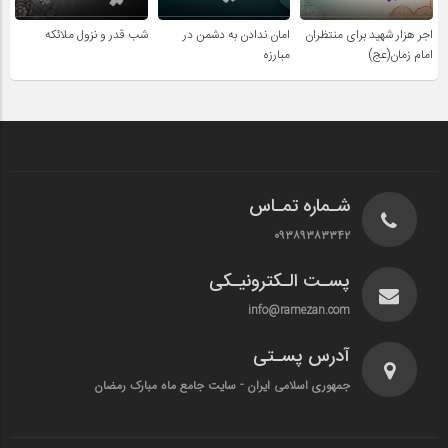
اجر هزار شهید برای منتظران
امان ندادن به دشمن در
شب قدر و نزول ملائکه
امام زمان(عج)
مبارزه
شـماره تمـاس
۰۹۳۸۹۳۸۳۳۴۲
پسـت الـکترونیـکی
info@ramezan.com
آدرس پسـتی
جمهوری اسلامی ایران - سایت جامع ماه مبارک رمضان