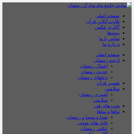
صفحه اصلی
تلاوت آنلاین قرآن
گالری عکس
پیوندها
تماس با ما
درباره ما
صفحه اصلی
ادعیه رمضان
اعمال رمضان
حدیث رمضان
دعاهای رمضان
تفسیر قرآن
سلامتی
آشپزی رمضان
سلامتی
شب های قدر
نواها و نماها
صدا و سیما و رمضان
فایل های صوتی
عکس رمضان