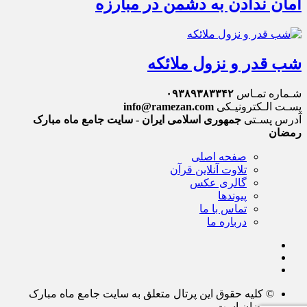
امان ندادن به دشمن در مبارزه
شب قدر و نزول ملائکه
شـماره تمـاس
۰۹۳۸۹۳۸۳۳۴۲
پسـت الـکترونیـکی
info@ramezan.com
آدرس پسـتی
جمهوری اسلامی ایران - سایت جامع ماه مبارک
رمضان
صفحه اصلی
تلاوت آنلاین قرآن
گالری عکس
پیوندها
تماس با ما
درباره ما
© کلیه حقوق این پرتال متعلق به سایت جامع ماه مبارک
رمضان است