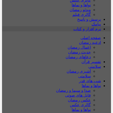
گالری عکس
نواها و نماها
ویدئو رمضان
گالری فیلم
پرسش و پاسخ
پیامک
نرم افزار و کتاب
صفحه اصلی
ادعیه رمضان
اعمال رمضان
حدیث رمضان
دعاهای رمضان
تفسیر قرآن
سلامتی
آشپزی رمضان
سلامتی
شب های قدر
نواها و نماها
صدا و سیما و رمضان
فایل های صوتی
عکس رمضان
گالری عکس
نواها و نماها