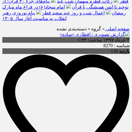
فطر
زکات فطره میهمانِ شب عید
پیام‌های جزء ۳۰ قرآن؛ از
توحید تا انس همیشگی با قرآن
امام سجاد(ع) در فراغ ماه مبارک
رمضان
اعمال شب و روز عید سعید فطر
پیام نوروزی رهبر
انقلاب به مناسبت آغاز سال ۱۴۰۵
صفحه اصلی
» گروه » دسته‌بندی نشده
۲ خرداد ۱۳۹۷ ساعت: ۱:۳۴
شناسه : 8270
بازدید
130