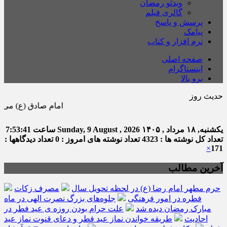
ویدئو رمضان
گالری فیلم
پرسش و پاسخ
پیامک
نرم افزار و کتاب
صفحه اصلی
اینستاگرام
برو بالا
حدیث روز
امام صادق (ع) می فرماید : هر 
یکشنبه, ۱۸ مرداد , ۱۴۰۵
Sunday, 9 August , 2026
ساعت
7:53:42
تعداد کل نوشته ها : 4323
تعداد نوشته های امروز : 0
تعداد دیدگاهها :
×
171
آخرین مطالب
حرم مطهر امام رضا (ع) در لحظه تحویل سال
مصرف زکات
فطره در امور فرهنگی
جلوه‌های بزرگ نصرت الهی در ماه
مبارک رمضان دیده شد
علت حرام بودن روزه ی عید فطر در
احادیث
طریقه خواندن نماز عید فطر و دعای قنوت نماز عید