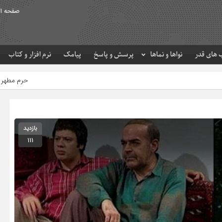
صفحه ا
های قدر
نواها و نماها
پرسش و پاسخ
پیامک
نرم افزار و کتاب
حرم مطهر امام رضا (ع) در لحظه تحو
بازدید
111