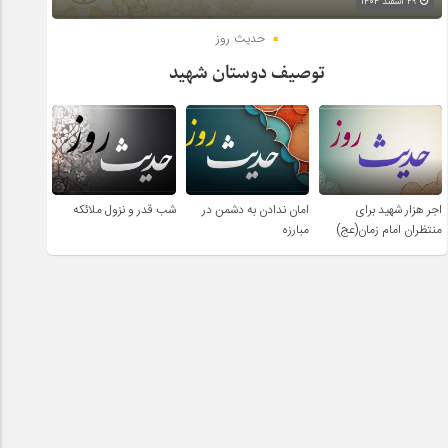
۲۹ اسفند ۱۴۰۴
حدیث روز
توصیف دوستان شهید
اجر هزار شهید برای
امان ندادن به دشمن در
شب قدر و نزول ملائکه
منتظران امام زمان(عج)
مبارزه