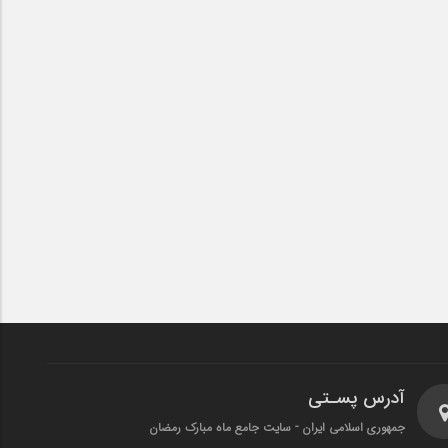
آدرس پسـتی
جمهوری اسلامی ایران - سایت جامع ماه مبارک رمضان