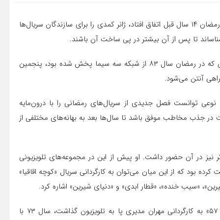
موفقیت سریال «خانه به دوش» در جذب مخاطب تلویزیونی که رمضان ۱۴ سال قبل اتفاق افتاد، ژانر کمدی را برای سازندگان سریال‌ها
اساند تا پس از آن بیشتر در پی ساخت آن باشند.
به گزارش ایسنا، سریال «خانه به دوش» به کارگردانی رضا عطاران که در رمضان سال ۸۳ از شبکه سه سیما پخش شده بود، پنجمین
راهی آنتن می‌شود.
نوعی توانست فصل جدیدی از سریال‌های رمضانی را با درون‌مایه
ست در جذب مخاطب موفق باشد تا سال‌ها بعد به بهانه‌های مختلفی از
یگر نیز در آن حضور داشت. او پیش از این در مجموعه‌های تلویزیونی
ت کرده بود که از این میان می‌توان به کارگردانی سریال «کوچه اقاقیا»
»، «سیب خنده»، «قطار ابدی» و «دنیای شیرین» اشاره کرد.
در واقع می‌توان گفت که عطاران در سال ۷۲ با مجموعه «پرواز ۵۷» به کارگردانی مهران مدیری پا به تلویزیون گذاشت، سال ۷۳ با