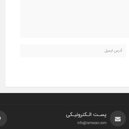
پسـت الـکترونیـکی
info@ramezan.com