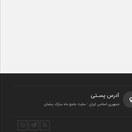
آدرس پسـتی
جمهوری اسلامی ایران - سایت جامع ماه مبارک رمضان