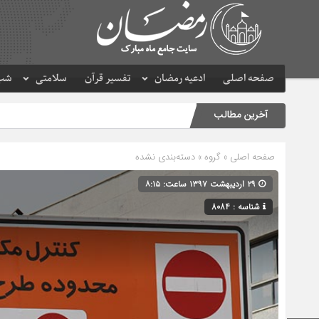
صفحه اصلی
ادعیه رمضان
تفسیر قرآن
سلامتی
شب 
آخرین مطالب
صفحه اصلی
» گروه » دسته‌بندی نشده
۲۹ اردیبهشت ۱۳۹۷ ساعت: ۸:۱۵
شناسه : 8084