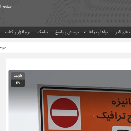
صفحه ا
های قدر
نواها و نماها
پرسش و پاسخ
پیامک
نرم افزار و کتاب
حرم مطهر امام رضا (ع) در 
بازدید
119