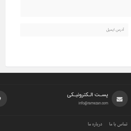
پسـت الـکترونیـکی
info@ramezan.com
تماس با ما
درباره ما