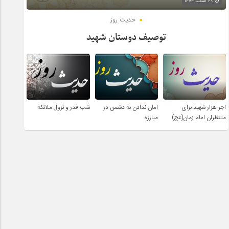
۲۹ اسفند ۱۴۰۴
حدیث روز
توصیف دوستان شهید
اجر هزار شهید برای
امان ندادن به دشمن در
شب قدر و نزول ملائکه
منتظران امام زمان(عج)
مبارزه