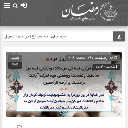
حرم مطهر امام رضا (ع) در لحظه تحویل سال
صفحه اصلی
» گروه » دسته‌بندی نشده
۲۸ اردیبهشت ۱۳۹۷ ساعت: ۳:۱۸
بازدید
242
شناسه : 8003