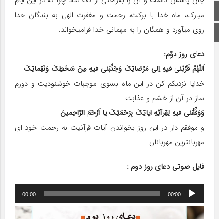
جان پاسش داشت و آن را به‌‏راحتی از کف نداد چرا که در این ایام
صفحه اصلی
مبارک، ماه خدا با برکت، رحمت و مغفرت الهی به بندگان خدا
روی می‏آورد و همگان را به مهمانی خدا فرامی‏خواند.
اینستاگرام
دعای روز دوّم:
اَللّهُمَّ قَرِّبْنى فیهِ اِلى مَرْضاتِکَ وَجَنِّبْنى فیهِ مِنْ سَخَطِکَ وَنَقِماتِکَ
خدایا نزدیکم کن در این ماه بسوى موجبات خوشنودیت و دورم
ساز در آن از خشم و عذابت
وَوَفِّقْنى فیهِ لِقِرآئِهِ ایاتِکَ بِرَحْمَتِکَ یا اَرْحَمَ الرّاحِمینَ
و موفقم دار در این روز بخواندن آیات قرآنیت به رحمت خود اى
مهربانترین مهربانان
فایل صوتی دعای روز دوم :
پخش‌کننده
00:00
00:00
صوت