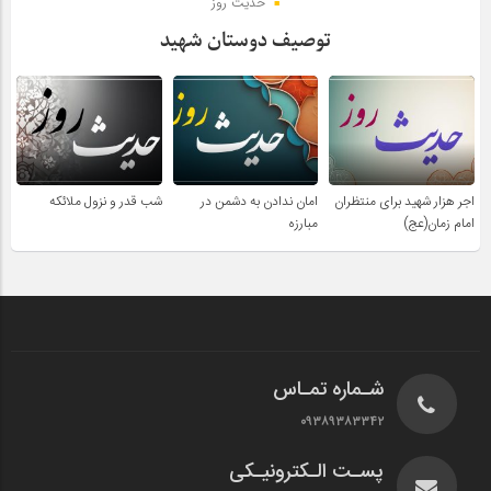
حدیث روز
توصیف دوستان شهید
اجر هزار شهید برای منتظران
امان ندادن به دشمن در
شب قدر و نزول ملائکه
امام زمان(عج)
مبارزه
شـماره تمـاس
۰۹۳۸۹۳۸۳۳۴۲
پسـت الـکترونیـکی