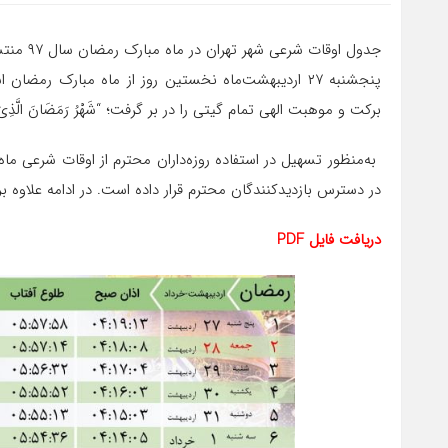
جدول اوقات شرعی شهر تهران در ماه مبارک رمضان سال ۹۷ منتشر شده است.
پنجشنبه ۲۷ اردیبهشت‌ماه نخستین روز از ماه مبارک ر
برکت و موهبت الهی تمام گیتی را در بر گرفت؛ “شَهْرُ رَمَضَانَ الَّذِیَ أُنزِلَ فِیهِ
در دسترس بازدیدکنندگان محترم قرار داده است. در ادامه علاوه بر
دریافت فایل PDF