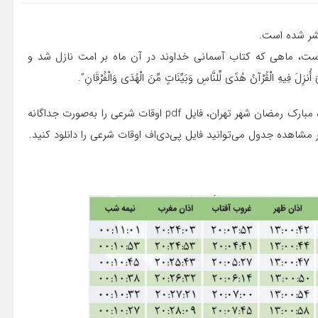
مضان است، ماهی که کتاب آسمانی خداوند در آن ماه بر امت نازل شد و
 الْقُرْآنُ هُدًى لِّلنَّاسِ وَبَیِّنَاتٍ مِّنَ الْهُدَى وَالْفُرْقَانِ”.
به‌منظور تسهیل در استفاده روزه‌داران محترم از اوقات شرعی ماه مبارک رمضان شهر تهران، فایل pdf اوقات شرعی را به‌صورت جداگانه
 مشاهده جدول می‌توانید فایل‌ پی‌دی‌اف اوقات شرعی را دانلود کنید.