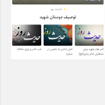
۲۹ اسفند ۱۴۰۴
حدیث روز
توصیف دوستان شهید
اجر هزار شهید برای
امان ندادن به دشمن در
شب قدر و نزول ملائکه
منتظران امام زمان(عج)
مبارزه