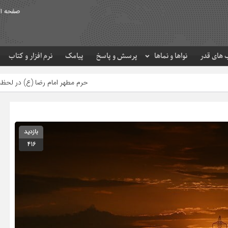
صفحه ا
های قدر
نواها و نماها
پرسش و پاسخ
پیامک
نرم افزار و کتاب
حرم مطهر امام رضا (ع) در لحظه تحویل سال
م
بازدید
416