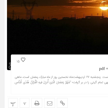
15
جدول اوقات شرعی شهر تهران در ماه مبارک رمضان سال ۹۷ منتشر شده است. پنجشنبه ۲۷ اردیبهشت‌ماه نخستین روز از ماه مبارک رمضان است، ماهی
را در بر گرفت؛ “شَهْرُ رَمَضَانَ الَّذِیَ أُنزِلَ فِیهِ الْقُرْآنُ هُدًى لِّلنَّاسِ
پ
پ