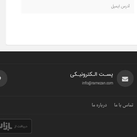
پسـت الـکترونیـکی
info@ramezan.com
تماس با ما
درباره ما