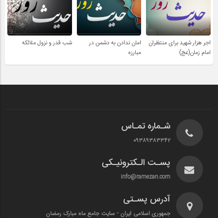
اجر هزار شهید برای منتظران
امان ندادن به دشمن در
شب قدر و نزول ملائکه
امام زمان(عج)
مبارزه
شـماره تمـاس
۰۹۳۸۹۳۸۳۳۴۲
پسـت الـکترونیـکی
info@ramezan.com
آدرس پسـتی
جمهوری اسلامی ایران - سایت جامع ماه مبارک رمضان