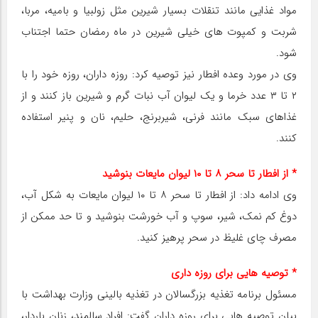
مواد غذایی مانند تنقلات بسیار شیرین مثل زولبیا و بامیه، مربا،
شربت و کمپوت های خیلی شیرین در ماه رمضان حتما اجتناب
شود.
وی در مورد وعده افطار نیز توصیه کرد: روزه داران، روزه خود را با
۲ تا ۳ عدد خرما و یک لیوان آب نبات گرم و شیرین باز کنند و از
غذاهای سبک مانند فرنی، شیربرنج، حلیم، نان و پنیر استفاده
کنند.
* از افطار تا سحر ۸ تا ۱۰ لیوان مایعات بنوشید
وی ادامه داد: از افطار تا سحر ۸ تا ۱۰ لیوان مایعات به شکل آب،
دوغ کم نمک، شیر، سوپ و آب خورشت بنوشید و تا حد ممکن از
مصرف چای غلیظ در سحر پرهیز کنید.
* توصیه هایی برای روزه داری
مسئول برنامه تغذیه بزرگسالان در تغذیه بالینی وزارت بهداشت با
بیان توصیه هایی برای روزه داران گفت: افراد سالمند، زنان باردار،