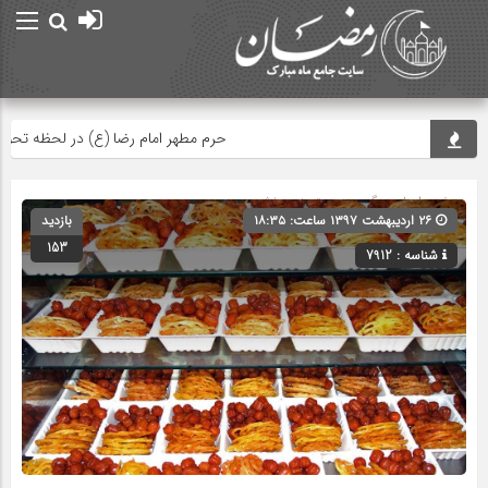
حرم مطهر امام رضا (ع) در لحظه تحویل س
صفحه اصلی
» گروه » دسته‌بندی نشده
۲۶ اردیبهشت ۱۳۹۷ ساعت: ۱۸:۳۵
بازدید
153
شناسه : 7912