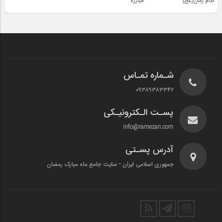
امام زمان(عج)
مبارزه
شـماره تمـاس
۰۹۳۸۹۳۸۳۳۴۲
پسـت الـکترونیـکی
info@ramezan.com
آدرس پسـتی
جمهوری اسلامی ایران - سایت جامع ماه مبارک رمضان