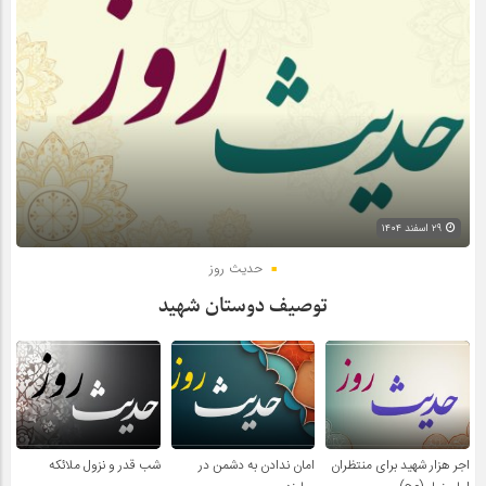
۲۹ اسفند ۱۴۰۴
حدیث روز
توصیف دوستان شهید
اجر هزار شهید برای منتظران
امان ندادن به دشمن در
شب قدر و نزول ملائکه