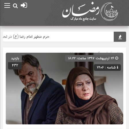
حرم مطهر امام رضا (ع) در لحظه تحوی
صفحه اصلی
» گروه » دسته‌بندی نشده
۲۶ اردیبهشت ۱۳۹۷ ساعت: ۱۸:۲۲
بازدید
432
شناسه : 7906