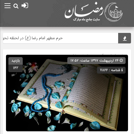
حرم مطهر امام رضا (ع) در لحظه تحویل سا
صفحه اصلی
» گروه » دسته‌بندی نشده
۲۶ اردیبهشت ۱۳۹۷ ساعت: ۱۷:۵۲
بازدید
142
شناسه : 7866