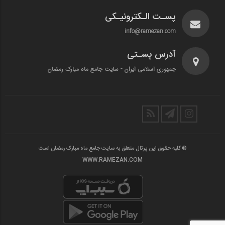
پسـت الـکترونیـکی
info@ramezan.com
آدرس پسـتی
جمهوری اسلامی ایران - سایت جامع ماه مبارک رمضان
© کلیه حقوق این پرتال متعلق به سایت جامع ماه مبارک رمضان است
WWW.RAMEZAN.COM