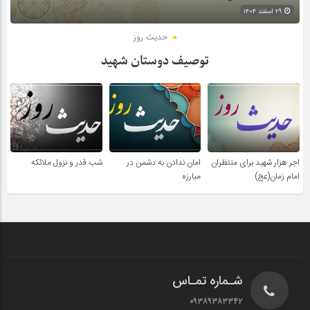
۲۹ اسفند ۱۴۰۴
حدیث روز
توصیف دوستان شهید
اجر هزار شهید برای منتظران
امان ندادن به دشمن در
شب قدر و نزول ملائکه
امام زمان(عج)
مبارزه
شـماره تمـاس
۰۹۳۸۹۳۸۳۳۴۲