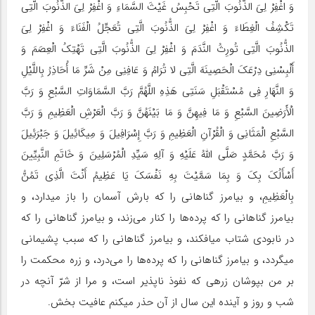
وَ اغْفِرْ لِیَ الذُّنُوبَ الَّتِی تَحْبِسُ غَیْثَ السَّمَاءِ وَ اغْفِرْ لِیَ الذُّنُوبَ الَّتِی
تَکْشِفُ الْغِطَاءَ وَ اغْفِرْ لِیَ الذُّنُوبَ الَّتِی تُعَجِّلُ الْفَنَاءَ وَ اغْفِرْ لِیَ
الذُّنُوبَ الَّتِی تُورِثُ النَّدَمَ وَ اغْفِرْ لِیَ الذُّنُوبَ الَّتِی تَهْتِکُ الْعِصَمَ وَ
أَلْبِسْنِی دِرْعَکَ الْحَصِینَهَ الَّتِی لا تُرَامُ وَ عَافِنِی مِنْ شَرِّ مَا أُحَاذِرُ بِاللَّیْلِ
وَ النَّهَارِ فِی مُسْتَقْبَلِ سَنَتِی هَذِهِ اللَّهُمَّ رَبَّ السَّمَاوَاتِ السَّبْعِ وَ رَبَّ
الْأَرَضِینَ السَّبْعِ وَ مَا فِیهِنَّ وَ مَا بَیْنَهُنَّ وَ رَبَّ الْعَرْشِ الْعَظِیمِ وَ رَبَّ
السَّبْعِ الْمَثَانِی وَ الْقُرْآنِ الْعَظِیمِ وَ رَبَّ إِسْرَافِیلَ وَ مِیکَائِیلَ وَ جَبْرَئِیلَ
وَ رَبَّ مُحَمَّدٍ صَلَّى اللَّهُ عَلَیْهِ وَ آلِهِ سَیِّدِ الْمُرْسَلِینَ وَ خَاتَمِ النَّبِیِّینَ
أَسْأَلُکَ بِکَ وَ بِمَا سَمَّیْتَ بِهِ نَفْسَکَ یَا عَظِیمُ أَنْتَ الَّذِی تَمُنُّ
بِالْعَظِیمِ، و بیامرز گناهانى را که بارش آسمان را باز میدارد، و
بیامرز گناهانى را که پرده‌ها را کنار می‌زند، و بیامرز گناهانى را که
در نابودى شتاب میافکند، و بیامرز گناهانى را که سبب پشیمانى
میگردد، و بیامرز گناهانى را که پرده‌ها را می‌درد، و زره محکمت را
بر من بپوشان زرهى که نفوذ ناپذیر است، و مرا از شرّ آنچه در
شب و روز و آینده این سال از آن حذر میکنم عافیت بخش.