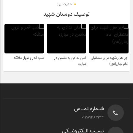
حدیث روز
توصیف دوستان شهید
اجر هزار شهید برای منتظران
امان ندادن به دشمن در
شب قدر و نزول ملائکه
امام زمان(عج)
مبارزه
شـماره تمـاس
۰۹۳۸۹۳۸۳۳۴۲
پسـت الـکترونیـکی