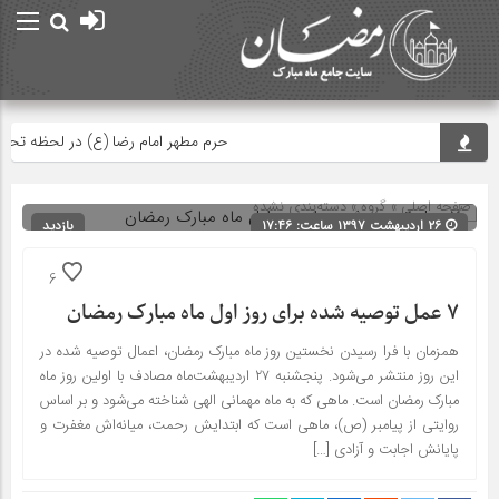
حرم مطهر امام رضا (ع) در لحظه تحویل سا
صفحه اصلی
» گروه » دسته‌بندی نشده
۲۶ اردیبهشت ۱۳۹۷ ساعت: ۱۷:۴۶
بازدید
142
شناسه : 7859
6
۷ عمل توصیه شده برای روز اول ماه مبارک رمضان
همزمان با فرا رسیدن نخستین روز ماه مبارک رمضان، اعمال توصیه شده در
این روز منتشر می‌شود. پنجشنبه ۲۷ اردیبهشت‌ماه مصادف با اولین روز ماه
مبارک رمضان است. ماهی که به ماه مهمانی الهی شناخته می‌شود و بر اساس
روایتی از پیامبر (ص)، ماهى است که ابتدایش رحمت، میانه‌‏اش مغفرت و
پایانش اجابت و آزادى […]