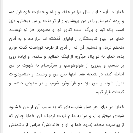
خدایا در آینده این سال مرا در حفظ و پناه و حمایت خود قرار ده،
و پرده تندرستى را بر من بپوشان، و از کرامتت بر من ببخش، عزیز
است پناه تو، و بزرگ است ثناى تو، و معبودى جز تو نیست.
خدایا مرا پیرو شایستگان از اولیاى گذشته ات قرار ده، و به آنان
ملحقم فرما، و تسلیم آن که از آنان از طرف توراست گفت قرارم
بده، خدایا به تو پناه میآورم از اینکه خطایم و ستمم، و زیاده روى
بر نفسم، و پیروی از هواوهوسم، و سرگرمیام به شهوت بر من
احاطه کند، در نتیجه همه اینها بین من و رحمت و خشنودی‌ات
دیوار شود، و من نزد تو فراموش شوم، و در معرض خشم و
کینه‌ات قرار گیرم.
خدایا مرا براى هر عمل شایسته‌اى که به سبب آن از من خشنود
شودی موفق بدار، و مرا به مقام قربت نزدیک کن. خدایا چنان که
از پیامبرت محمّد (درود خدا بر او و خاندانش) هراس از دشمنش