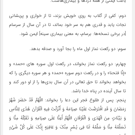
باعث ایمنى از همه دردها و بیماری‌هاست.
دوم: کفى از گلاب به روى خویش بزند، تا از خوارى و پریشانی
نجات یابد و قدرى هم به سر خود بمالد، تا در آن سال از سرسام
[در برخى نسخه‌ها: برسام، به معنى بیمارى سینه] ایمن شود.
سوم: دو رکعت نماز اول ماه را بجا آورد و صدقه بدهد.
چهارم: دو رکعت نماز بخواند، در رکعت اول سوره هاى «حمد» و
«إنّا فتحنا» را و در رکعت دوم سوره «حمد» و هر سوره دیگرى را که
بخواهد بخواند تا حق تعالى در آن سال بدی‌ها را از او دور کند و
تا سال آینده در پناه خدا باشد.
پنجم: پس از طلوع فجر این دعا را بخواند: اللَّهُمَّ قَدْ حَضَرَ شَهْرُ
رَمَضَانَ وَ قَدِ افْتَرَضْتَ عَلَیْنَا صِیَامَهُ وَ أَنْزَلْتَ فِیهِ الْقُرْآنَ هُدًى لِلنَّاسِ
وَ بَیِّنَاتٍ مِنَ الْهُدَى وَ الْفُرْقَانِ اللَّهُمَّ أَعِنَّا عَلَى صِیَامِهِ وَ تَقَبَّلْهُ مِنَّا وَ
تَسَلَّمْهُ مِنَّا وَ سَلِّمْهُ لَنَا فِی یُسْرٍ مِنْکَ وَ عَافِیَهٍ إِنَّکَ عَلَى کُلِّ شَیْءٍ