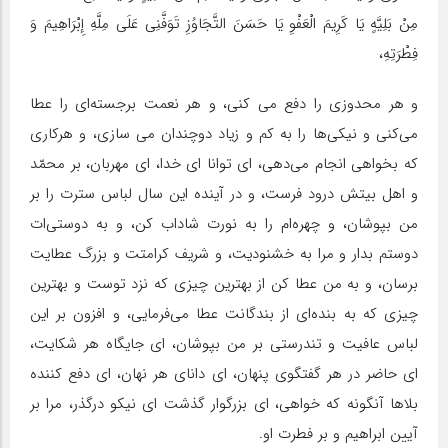
مِنْ بَلِیَّهٍ یَا کَرِیمَ الْعَفْوِ یَا حَسَنَ التَّجَاوُزِ تَوَفَّنِی عَلَى مِلَّهِ إِبْرَاهِیمَ وَ
فِطْرَتِهِ،
و هر محدوزى را دفع می کنى، و هر نعمت برجسته‌اى را عطا
مى‌کنی و نیکی‌ها را به کم و زیاد دوچندان مى سازى، و هرکارى
که بخواهى انجام مى‌دهى، اى توانا اى خدا، اى مهربان، بر محمّد
و اهل بیتش درود فرست، و در آینده این سال لباس سترت را بر
من بپوشان، و چهره‌ام را به نورت شاداب کن، و به دوستى‌ات
دوستم بدار و مرا به خشنودیت، و شریف کرامتت و بزرگ عطایت
برسان، و به من عطا کن از بهترین چیزی که نزد توست و بهترین
چیزى که به بنده‌اى از بندگانت عطا مى‌فرمایى، و افزون بر این
لباس عافیت و تندرستى بر من بپوشان، اى جایگاه هر شکایت،
اى حاضر در هر گفتگوى پنهان، اى داناى هر نهان، اى دفع کننده
بلاها آنگونه که خواهى، اى بزرگوار گذشت اى نیکو درگذر، مرا بر
آیین ابراهیم و بر فطرت او.