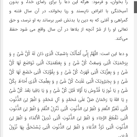
را بخوان، و فرمود: هرکه این دعا را براى رضای خدا، و بدون
اینستاگرام
آمیختگى با اغراض ناپسند و ریا بخواند، در آن سال فتنه و
گمراهى و آفتى که به دین یا بدنش ضرر برساند به او نرسد، و حق
تعالى او را از شرّ آنچه از بلاها در آن سال واقع مى شود حفظ
مى‌کند.
و دعا این است: اللَّهُمَّ إِنِّی أَسْأَلُکَ بِاسْمِکَ الَّذِی دَانَ لَهُ کُلُّ شَیْ ءٍ وَ
بِرَحْمَتِکَ الَّتِی وَسِعَتْ کُلَّ شَیْ ءٍ وَ بِعَظَمَتِکَ الَّتِی تَوَاضَعَ لَهَا کُلُّ
شَیْ ءٍ وَ بِعِزَّتِکَ الَّتِی قَهَرَتْ کُلَّ شَیْ ءٍ وَ بِقُوَّتِکَ الَّتِی خَضَعَ لَهَا کُلُّ
شَیْ ءٍ وَ بِجَبَرُوتِکَ الَّتِی غَلَبَتْ کُلَّ شَیْ ءٍ وَ بِعِلْمِکَ الَّذِی أَحَاطَ بِکُلِّ
شَیْ ءٍ یَا نُورُ یَا قُدُّوسُ یَا أَوَّلا قَبْلَ کُلِّ شَیْ ءٍ وَ یَا بَاقِیا بَعْدَ کُلِّ شَیْ
ءٍ یَا اللَّهُ یَا رَحْمَانُ صَلِّ عَلَى مُحَمَّدٍ وَ آلِ مُحَمَّدٍ وَ اغْفِرْ لِیَ الذُّنُوبَ
الَّتِی تُغَیِّرُ النِّعَمَ وَ اغْفِرْ لِیَ الذُّنُوبَ الَّتِی تُنْزِلُ النِّقَمَ وَ اغْفِرْ لِیَ الذُّنُوبَ
الَّتِی تَقْطَعُ الرَّجَاءَ وَ اغْفِرْ لِیَ الذُّنُوبَ الَّتِی تُدِیلُ الْأَعْدَاءَ وَ اغْفِرْ لِیَ
الذُّنُوبَ الَّتِی تَرُدُّ الدُّعَاءَ وَ اغْفِرْ لِیَ الذُّنُوبَ الَّتِی یُسْتَحَقُّ بِهَا نُزُولُ
الْبَلاءِ،