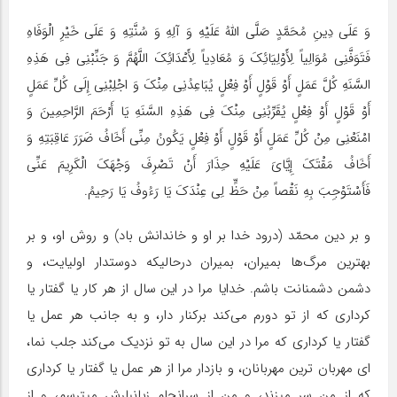
وَ عَلَى دِینِ مُحَمَّدٍ صَلَّى اللَّهُ عَلَیْهِ وَ آلِهِ وَ سُنَّتِهِ وَ عَلَى خَیْرِ الْوَفَاهِ
فَتَوَفَّنِی مُوَالِیاً لِأَوْلِیَائِکَ وَ مُعَادِیاً لِأَعْدَائِکَ اللَّهُمَّ وَ جَنِّبْنِی فِی هَذِهِ
السَّنَهِ کُلَّ عَمَلٍ أَوْ قَوْلٍ أَوْ فِعْلٍ یُبَاعِدُنِی مِنْکَ وَ اجْلِبْنِی إِلَى کُلِّ عَمَلٍ
أَوْ قَوْلٍ أَوْ فِعْلٍ یُقَرِّبُنِی مِنْکَ فِی هَذِهِ السَّنَهِ یَا أَرْحَمَ الرَّاحِمِینَ وَ
امْنَعْنِی مِنْ کُلِّ عَمَلٍ أَوْ قَوْلٍ أَوْ فِعْلٍ یَکُونُ مِنِّی أَخَافُ ضَرَرَ عَاقِبَتِهِ وَ
أَخَافُ مَقْتَکَ إِیَّایَ عَلَیْهِ حِذَارَ أَنْ تَصْرِفَ وَجْهَکَ الْکَرِیمَ عَنِّی
فَأَسْتَوْجِبَ بِهِ نَقْصاً مِنْ حَظٍّ لِی عِنْدَکَ یَا رَءُوفُ یَا رَحِیمُ.
و بر دین محمّد (درود خدا بر او و خاندانش باد) و روش او، و بر
بهترین مرگ‌ها بمیران، بمیران درحالیکه دوستدار اولیایت، و
دشمن دشمنانت باشم. خدایا مرا در این سال از هر کار یا گفتار یا
کردارى که از تو دورم می‌کند برکنار دار، و به جانب هر عمل یا
گفتار یا کردارى که مرا در این سال به تو نزدیک می‌کند جلب نما،
اى مهربان ترین مهربانان، و بازدار مرا از هر عمل یا گفتار یا کردارى
که از من سر میزند، و من از سرانجام زیانبارش میترسم، و از