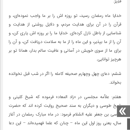
قَدِیرٌ.
خدایا ماه رمضان رسید، تو روزه اش را بر ما واجب نموده‌اى، و
قرآن را در آن برای هدایت مردم، و دلایل روشنى از هدایت و
شناسایى از باطل نازل کرده‌ای. خدایا ما را بر روزه اش یارى کن، و
آن را از ما بپذیر، و این ماه را از ما به سلامت دریافت کن، و آن را
براى ما از سوى خویش در آسانى و عافیت سالم بدار، همانا تو بر
هرچیز توانایی.
ششم: دعاى چهل وچهارم صحیفه کامله را اگر در شب قبل نخوانده
بخواند.
هفتم: علاّمه مجلسى در «زاد المعاد» فرموده که شیخ کلینى و
شیخ طوسى و دیگران به سند صحیح روایت کرده اند که حضرت
موسى بن جعفر علیه السّلام فرمود: در ماه مبارک رمضان در آغاز
سال، یعنى روز اول این ماه – چنان که علما فهمیده‌اند – این دعا
صفحه اصلی