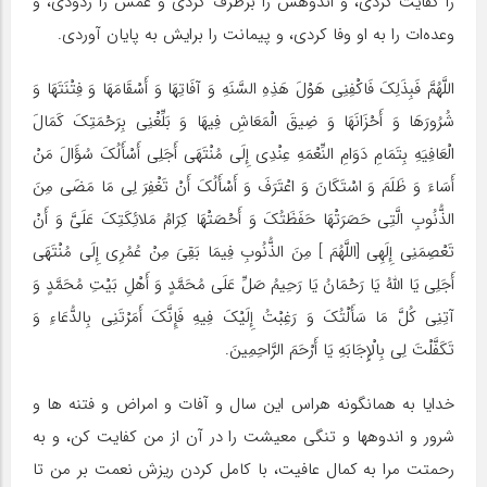
را کفایت کردى، و اندوهش را برطرف کردی و غمش را زدودى، و
وعده‌ات را به او وفا کردى، و پیمانت را برایش به پایان آوردی.
اللَّهُمَّ فَبِذَلِکَ فَاکْفِنِی هَوْلَ هَذِهِ السَّنَهِ وَ آفَاتِهَا وَ أَسْقَامَهَا وَ فِتْنَتَهَا وَ
شُرُورَهَا وَ أَحْزَانَهَا وَ ضِیقَ الْمَعَاشِ فِیهَا وَ بَلِّغْنِی بِرَحْمَتِکَ کَمَالَ
الْعَافِیَهِ بِتَمَامِ دَوَامِ النِّعْمَهِ عِنْدِی إِلَى مُنْتَهَى أَجَلِی أَسْأَلُکَ سُؤَالَ مَنْ
أَسَاءَ وَ ظَلَمَ وَ اسْتَکَانَ وَ اعْتَرَفَ وَ أَسْأَلُکَ أَنْ تَغْفِرَ لِی مَا مَضَى مِنَ
الذُّنُوبِ الَّتِی حَصَرَتْهَا حَفَظَتُکَ وَ أَحْصَتْهَا کِرَامُ مَلائِکَتِکَ عَلَیَّ وَ أَنْ
تَعْصِمَنِی إِلَهِی [اللَّهُمَ ] مِنَ الذُّنُوبِ فِیمَا بَقِیَ مِنْ عُمُرِی إِلَى مُنْتَهَى
أَجَلِی یَا اللَّهُ یَا رَحْمَانُ یَا رَحِیمُ صَلِّ عَلَى مُحَمَّدٍ وَ أَهْلِ بَیْتِ مُحَمَّدٍ وَ
آتِنِی کُلَّ مَا سَأَلْتُکَ وَ رَغِبْتُ إِلَیْکَ فِیهِ فَإِنَّکَ أَمَرْتَنِی بِالدُّعَاءِ وَ
تَکَفَّلْتَ لِی بِالْإِجَابَهِ یَا أَرْحَمَ الرَّاحِمِینَ.
خدایا به همانگونه هراس این سال و آفات و امراض و فتنه ها و
شرور و اندوهها و تنگی معیشت را در آن از من کفایت کن، و به
رحمتت مرا به کمال عافیت، با کامل کردن ریزش نعمت بر من تا