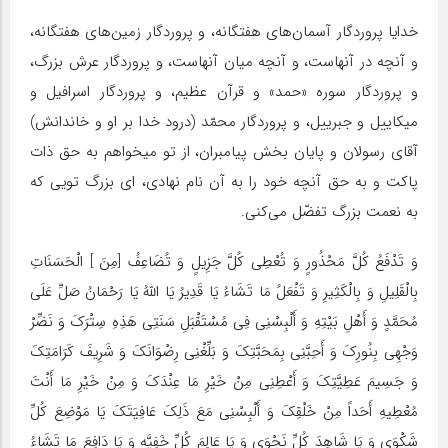
خدایا پروردگار آسمان‌هاى هفتگانه، و پروردگار زمین‌های هفتگانه،
و آنچه در آنهاست، و آنچه میان آنهاست، و پروردگار عرش بزرگ،
و پروردگار سوره «حمد» و قرآن عظیم، و پروردگار اسرافیل و
میکاییل و جبرییل، و پروردگار محمّد (درود خدا بر او و خاندانش)
آقاى رسولان و پایان بخش پیامبران، از تو میخواهم به حق ذات
پاکت و به حق آنچه خود را به آن نام نهادى، اى بزرگ تویی که
به نعمت بزرگ تفضّل می‌کنى.
وَ تَدْفَعُ کُلَّ مَحْذُورٍ وَ تُعْطِی کُلَّ جَزِیلٍ وَ تُضَاعِفُ [مِنَ ] الْحَسَنَاتِ
بِالْقَلِیلِ وَ بِالْکَثِیرِ وَ تَفْعَلُ مَا تَشَاءُ یَا قَدِیرُ یَا اللَّهُ یَا رَحْمَانُ صَلِّ عَلَى
مُحَمَّدٍ وَ أَهْلِ بَیْتِهِ وَ أَلْبِسْنِی فِی مُسْتَقْبَلِ سَنَتِی هَذِهِ سِتْرَکَ وَ نَضِّرْ
وَجْهِی بِنُورِکَ وَ أَحِبَّنِی بِمَحَبَّتِکَ وَ بَلِّغْنِی رِضْوَانَکَ وَ شَرِیفَ کَرَامَتِکَ
وَ جَسِیمَ عَطِیَّتِکَ وَ أَعْطِنِی مِنْ خَیْرِ مَا عِنْدَکَ وَ مِنْ خَیْرِ مَا أَنْتَ
مُعْطِیهِ أَحَداً مِنْ خَلْقِکَ وَ أَلْبِسْنِی مَعَ ذَلِکَ عَافِیَتَکَ یَا مَوْضِعَ کُلِّ
شَکْوَى وَ یَا شَاهِدَ کُلِّ نَجْوَى وَ یَا عَالِمَ کُلِّ خَفِیَّهٍ وَ یَا دَافِعَ مَا تَشَاءُ