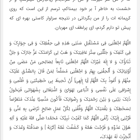
خشمت به خاطر آ بر خود بیمناکم، ترسم از این است که روى
کریمانه ات را از من بگردانى در نتیجه سزاوار کاستى بهره اى که
پیش تو دارم گردم، اى پرلطف اى مهربان.
اللَّهُمَّ اجْعَلْنِی فِی مُسْتَقْبَلِ سَنَتِی هَذِهِ فِی حِفْظِکَ وَ فِی جِوَارِکَ وَ
فِی کَنَفِکَ وَ جَلِّلْنِی سِتْرَ عَافِیَتِکَ وَ هَبْ لِی کَرَامَتَکَ عَزَّ جَارُکَ وَ جَلَّ
ثَنَاؤُکَ وَ لا إِلَهَ غَیْرُکَ اللَّهُمَّ اجْعَلْنِی تَابِعاً لِصَالِحِی مَنْ مَضَى مِنْ
أَوْلِیَائِکَ وَ أَلْحِقْنِی بِهِمْ وَ اجْعَلْنِی مُسَلِّماً لِمَنْ قَالَ بِالصِّدْقِ عَلَیْکَ
مِنْهُمْ وَ أَعُوذُ بِکَ اللَّهُمَّ [یَا إِلَهِی] أَنْ تُحِیطَ بِی خَطِیئَتِی وَ ظُلْمِی وَ
إِسْرَافِی عَلَى نَفْسِی وَ اتِّبَاعِی لِهَوَایَ وَ اشْتِغَالِی بِشَهَوَاتِی فَیَحُولُ
ذَلِکَ بَیْنِی وَ بَیْنَ رَحْمَتِکَ وَ رِضْوَانِکَ فَأَکُونَ مَنْسِیّا عِنْدَکَ مُتَعَرِّضاً
لِسَخَطِکَ وَ نِقْمَتِکَ اللَّهُمَّ وَفِّقْنِی لِکُلِّ عَمَلٍ صَالِحٍ تَرْضَى بِهِ عَنِّی وَ
قَرِّبْنِی إِلَیْکَ زُلْفَى اللَّهُمَّ کَمَا کَفَیْتَ نَبِیَّکَ مُحَمَّدا صَلَّى اللَّهُ عَلَیْهِ وَ آلِهِ
هَوْلَ عَدُوِّهِ وَ فَرَّجْتَ هَمَّهُ وَ کَشَفْتَ غَمَّهُ [کَرْبَهُ ] وَ صَدَقْتَهُ وَعْدَکَ وَ
أَنْجَزْتَ لَهُ عَهْدَکَ،