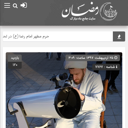
حرم مطهر امام رضا (ع) در لحظه تحوی
صفحه اصلی
» گروه » دسته‌بندی نشده
۲۵ اردیبهشت ۱۳۹۷ ساعت: ۳:۰۹
بازدید
120
شناسه : 7767