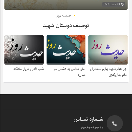
۲۹ اسفند ۱۴۰۴
حدیث روز
توصیف دوستان شهید
اجر هزار شهید برای منتظران
امان ندادن به دشمن در
شب قدر و نزول ملائکه
امام زمان(عج)
مبارزه
شـماره تمـاس
۰۹۳۸۹۳۸۳۳۴۲