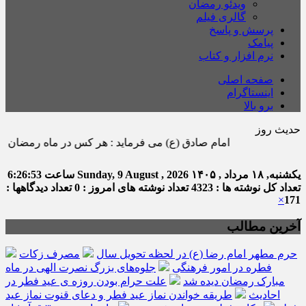
ویدئو رمضان
گالری فیلم
پرسش و پاسخ
پیامک
نرم افزار و کتاب
صفحه اصلی
اینستاگرام
برو بالا
حدیث روز
امام صادق (ع) می فرماید : هر كس در ماه رمضان صدقه اى بدهد ، 
یکشنبه, ۱۸ مرداد , ۱۴۰۵
Sunday, 9 August , 2026
ساعت
6:26:53
تعداد کل نوشته ها : 4323
تعداد نوشته های امروز : 0
تعداد دیدگاهها :
×
171
آخرین مطالب
حرم مطهر امام رضا (ع) در لحظه تحویل سال
مصرف زکات
فطره در امور فرهنگی
جلوه‌های بزرگ نصرت الهی در ماه
مبارک رمضان دیده شد
علت حرام بودن روزه ی عید فطر در
احادیث
طریقه خواندن نماز عید فطر و دعای قنوت نماز عید