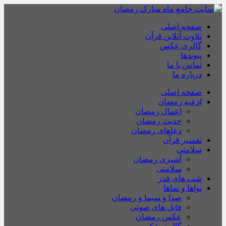
صفحه اصلی
تلاوت آنلاین قرآن
گالری عکس
پیوندها
تماس با ما
درباره ما
صفحه اصلی
ادعیه رمضان
اعمال رمضان
حدیث رمضان
دعاهای رمضان
تفسیر قرآن
سلامتی
آشپزی رمضان
سلامتی
شب های قدر
نواها و نماها
صدا و سیما و رمضان
فایل های صوتی
عکس رمضان