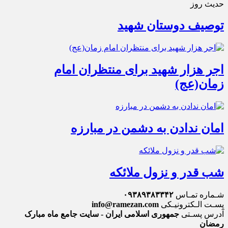
حدیث روز
توصیف دوستان شهید
اجر هزار شهید برای منتظران امام
زمان(عج)
امان ندادن به دشمن در مبارزه
شب قدر و نزول ملائکه
شـماره تمـاس
۰۹۳۸۹۳۸۳۳۴۲
پسـت الـکترونیـکی
info@ramezan.com
آدرس پسـتی
جمهوری اسلامی ایران - سایت جامع ماه مبارک
رمضان