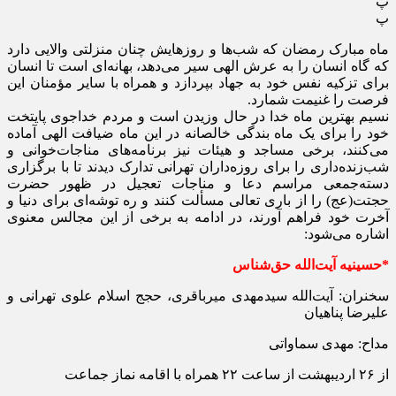
پ
پ
ماه مبارک رمضان که شب‌ها و روزهایش چنان منزلتی والایی دارد
که گاه انسان را به عرش الهی سیر می‌دهد، بهانه‌ای است تا انسان
برای تزکیه نفس خود به جهاد بپردازد و همراه با سایر مؤمنان این
فرصت را غنیمت شمارد.
نسیم بهترین ماه خدا در حال وزیدن است و مردم خداجوی پایتخت
خود را برای یک ماه بندگی خالصانه در این ماه ضیافت الهی آماده
می‌کنند، برخی مساجد و هیئات نیز برنامه‌های مناجات‌خوانی و
شب‌زنده‌داری را برای روزه‌داران تهرانی تدارک دیدند تا با برگزاری
دسته‌جمعی مراسم دعا و مناجات تعجیل در ظهور حضرت
حجتت(عج) را از باری تعالی مسألت کنند و ره توشه‌ای برای دنیا و
آخرت خود فراهم آورند، در ادامه به برخی از این مجالس معنوی
اشاره می‌شود:
*حسینیه آیت‌الله حق‌شناس
سخنران: آیت‌الله سیدمهدی میرباقری، حجج اسلام علوی تهرانی و
علیرضا پناهیان
مداح: مهدی سماواتی
از ۲۶ اردیبهشت از ساعت ۲۲ همراه با اقامه نماز جماعت