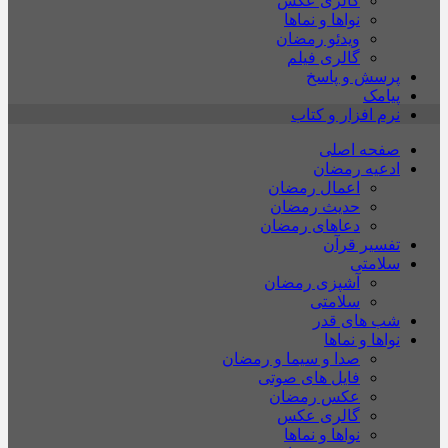
گالری عکس
نواها و نماها
ویدئو رمضان
گالری فیلم
پرسش و پاسخ
پیامک
نرم افزار و کتاب
صفحه اصلی
ادعیه رمضان
اعمال رمضان
حدیث رمضان
دعاهای رمضان
تفسیر قرآن
سلامتی
آشپزی رمضان
سلامتی
شب های قدر
نواها و نماها
صدا و سیما و رمضان
فایل های صوتی
عکس رمضان
گالری عکس
نواها و نماها