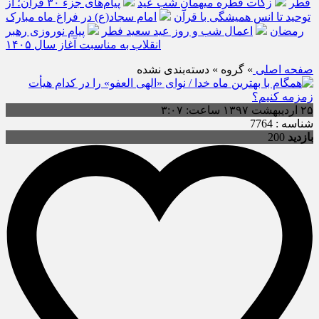
فطر
زکات فطره میهمانِ شب عید
پیام‌های جزء ۳۰ قرآن؛ از
توحید تا انس همیشگی با قرآن
امام سجاد(ع) در فراغ ماه مبارک
رمضان
اعمال شب و روز عید سعید فطر
پیام نوروزی رهبر
انقلاب به مناسبت آغاز سال ۱۴۰۵
صفحه اصلی
» گروه » دسته‌بندی نشده
۲۵ اردیبهشت ۱۳۹۷ ساعت: ۳:۰۷
شناسه : 7764
بازدید
200