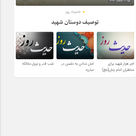
۲۹ اسفند ۱۴۰۴
حدیث روز
توصیف دوستان شهید
اجر هزار شهید برای
امان ندادن به دشمن در
شب قدر و نزول ملائکه
منتظران امام زمان(عج)
مبارزه