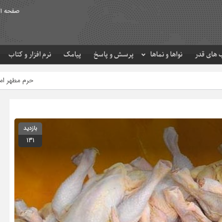
صفحه ا
های قدر
نواها و نماها
پرسش و پاسخ
پیامک
نرم افزار و کتاب
حرم مطهر امام رضا (ع) در لحظه تحویل
بازدید
131