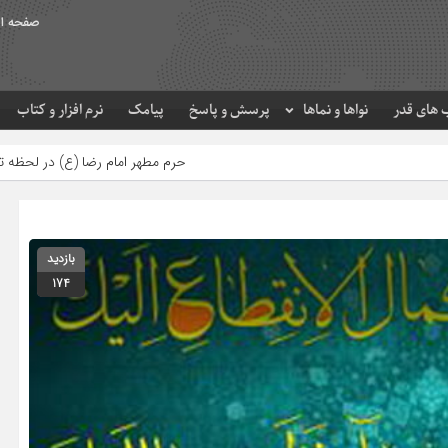
صفحه ا
های قدر
نواها و نماها
پرسش و پاسخ
پیامک
نرم افزار و کتاب
حرم مطهر امام رضا (ع) در لحظه تحویل سال
مص
بازدید
174