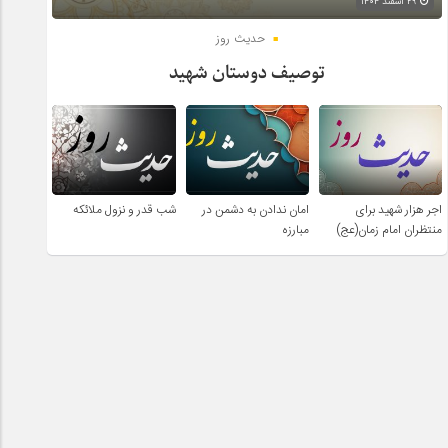
۲۹ اسفند ۱۴۰۴
حدیث روز
توصیف دوستان شهید
اجر هزار شهید برای
امان ندادن به دشمن در
شب قدر و نزول ملائکه
منتظران امام زمان(عج)
مبارزه