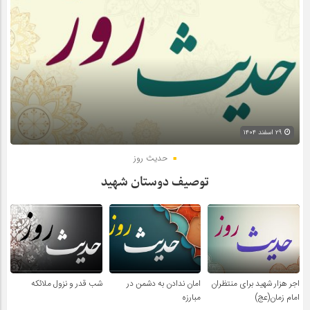
۲۹ اسفند ۱۴۰۴
حدیث روز
توصیف دوستان شهید
اجر هزار شهید برای منتظران
امان ندادن به دشمن در
شب قدر و نزول ملائکه
امام زمان(عج)
مبارزه