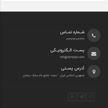
شـماره تمـاس
۰۹۳۸۹۳۸۳۳۴۲
پسـت الـکترونیـکی
info@ramezan.com
آدرس پسـتی
جمهوری اسلامی ایران - سایت جامع ماه مبارک رمضان