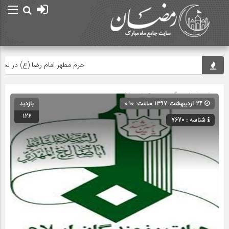
حرم مطهر امام رضا (ع) در لحظه تحو
صفحه اصلی
» گروه » دسته‌بندی نشده
۲۴ اردیبهشت ۱۳۹۷ ساعت: ۰:۱۰
بازدید
126
شناسه : 7670