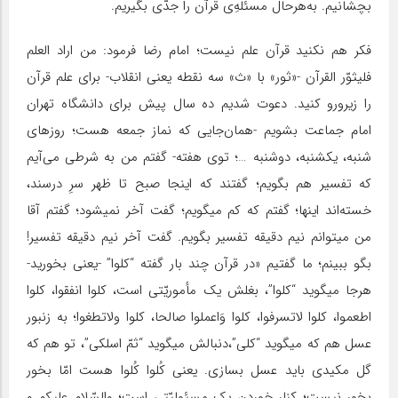
بچشانیم. به‌هرحال مسئله‌ِی قرآن را جدّی بگیریم.
فکر هم نکنید قرآن علم نیست؛ امام رضا فرمود: من اراد العلم
فلیثوّر القرآن -«ثور» با «ث» سه نقطه یعنی انقلاب- برای علم قرآن
را زیرورو کنید. دعوت شدیم ده سال پیش برای دانشگاه تهران
امام جماعت بشویم -همان‌جایی که نماز جمعه هست؛ روزهای
شنبه، یکشنبه، دوشنبه …؛ توی هفته- گفتم من به شرطی می‌آیم
که تفسیر هم بگویم؛ گفتند که اینجا صبح تا ظهر سرِ درسند،
خسته‌اند اینها؛ گفتم که کم میگویم؛ گفت آخر نمیشود؛ گفتم آقا
من میتوانم نیم دقیقه تفسیر بگویم. گفت آخر نیم دقیقه تفسیر!
بگو ببینم؛ ما گفتیم «در قرآن چند بار گفته “کلوا” -یعنی بخورید-
هرجا میگوید “کلوا”، بغلش یک مأموریّتی است، کلوا انفقوا، کلوا
اطعموا، کلوا لاتسرفوا، کلوا وَاعملوا صالحا، کلوا ولاتطغوا؛ به زنبور
عسل هم که میگوید “کلی”‌،دنبالش میگوید “ثمّ اسلکی”، تو هم که
گل مکیدی باید عسل بسازی. یعنی کُلوا کُلوا هست امّا بخور
بخور نیست؛ کنار خوردن یک مسئولیّتی است؛ والسّلام علیکم و