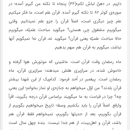
داریم. در «هنّ لباسٌ‌ لکم»(۳۶) پنجاه تا نکته من گیرم آمده؛ در
سوره‌ی کوثر ۸۲ تا نکته گیرم آمده. قرآن علم است، ما فکر میکنیم
علم چیز دیگری است، اصلاً قرآن را جزو علم نمیدانیم. وقتی
میگوییم مشغول چی هستی؟ میگوید مباحث علمیّه، میگوییم
حالا مباحث علمیّه یعنی قرآن؟ میگوید نه، قرآن نه! نمیگویم آنها
نباشد، میگویم به قرآن هم سهم بدهیم.
ماه رمضان وقت قرآن است. ماشینی که موتورش هوا گرفته و
خاموش شده، در سرازیری هلش میدهند؛ سرازیری قرآن، ماه
رمضان است. پیغمبر در اُحد فرمود: کدام‌یک از این شهدا بیشتر
قرآن بلدند؟ من اوّل میخواهم به جنازه‌ی او نماز بخوانم؛ این یعنی
چه؟ چرا در قیامت به ما میگویند براساس قرآن درجه بگیرید، اقرأ
وارقع. اصلاً قرآن را باید بکشیم وسط؛ تاریخ میخواهیم بگوییم از
قرآن بگوییم، بعد از حدیثها بگوییم، نمیخواهم فقط قرآن هم
باشد، قرآن و اهل‌بیت، از هم جدا نیست. بنده چهل سال است