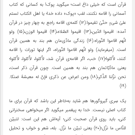
قرآن است که خیلی داغ است؛ میگوید پوک! به کسانی که کتاب
آسمانی را اقامه نکنند، لقب «پوک» داده خدا؛ یا اهل الکتاب لستم
علیٰ شیءٍ حتّیٰ تقیموا.(۱۲) کلمه‌ی اقامه راجع به چهار چیز در قرآن
آمده: اقیموا الدّین،(۱۳) اقیموا الصّلاه،(۱۴) اقیموا الوزن،(۱۵) ولو
انّهم اقاموا التّوراه.(۱۶) زندگی مادّی‌مان هم بند به همین قرآن
است. (میفرماید) ولو انّهم اقاموا التّوراه، اگر اینها تورات را اقامه
کنند، لأَکلوا؛(۱۷) خب، اگر اقامه‌ی قرآن شد، لأَکلوا، لأَکلوا، لأَکلوا؛
یعنی مادّیّاتمان هم بند به همین است. چون قرآن ذکر است،
نحن نزّلنا الذّکر،(۱۸) ومن اعرض عن ذکری فإنّ له معیشهً ضنکا.
(۱۹)
یک سِری گیروگورها هم شاید به‌خاطر این باشد که قرآن برای ما
کتاب اصلی نیست. خدا به پیغمبر میگوید اگر میخواهی سخنرانی
کنی، باید روی قرآن صحبت کنی؛ آیه‌اش هم این است: لتبیّن
للنّاس ما نزّل‌؛(۲۰) یعنی تبیّن ما نزّل. بله، شعر و خواب و تحلیل