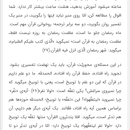
ساعته میشود آموزش بدهید، هشت ساعت بیشتر کار ندارد. شما
اقوال را مطالعه کن، امّا روی منبر نباید اینها را بگویید، در منبر یک
تفسیر روان بگویید، دو سه برابر ترجمه؛ روخوانی قرآن مهم است.
ماه رمضان جلو ما است، عظمت رمضان به روزه نیست فقط،
عظمت رمضان به قرآن است؛ نمیگوید «الّذی کتب علیکم الصّیام»،
میگوید: شهر رمضان الّذی انزل فیه القرآن.(۲۷)
در این مسئله‌ی محوریّت قرآن، باید یک نهضت تفسیری بشود.
تجوید راه افتاده، حفظ قرآن راه افتاده، الحمدلله. ما دو علم داریم
در قرآن که این دو علم با توبیخ است، یعنی با توبیخ میگوید که
چرا نمیروی سراغش؟ یکی تفقّه است: «لولا نفر»(۲۸) -آیه‌ی «نفْر»-
چرا نمیروید «لیتفقّهوا»؟ این «تفقّه» با توبیخ؛ الحمدلله حوزه‌ها هم
براساس همین آیه راه افتاد، فعّالند. یک آیه‌ی دیگر هم داریم، آن
هم تدبّر است، میگوید: افلا یتدبّرون القرآن‌؛ منتها تفقّه یک توبیخ
دارد -«لولا نفر لیتفقّهوا» یک توبیخ دارد- امّا در آیه‌ی تدبّر دو تا