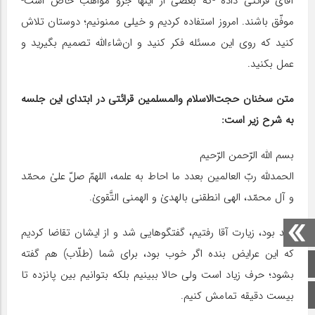
آقای قرائتی داده -که بعضی از اینها جزو مواهب خاص است-
موفّق باشند. امروز استفاده کردیم و خیلی ممنونیم؛ دوستان تلاش
کنید که روی این مسئله فکر کنید و ان‌شاءالله تصمیم بگیرید و
عمل بکنید.
متن سخنان حجت‌الاسلام والمسلمین قرائتی در ابتدای این جلسه
به شرح زیر است:
بسم الله الرّحمن الرّحیم‌
الحمدلله ربّ العالمین‌ بعدد ما احاط به علمه، اللهمّ صلّ علیٰ محمّد
و آل محمّد، الهی انطقنی بالهدیٰ و الهمنی التَّقویٰ.
عید بود، زیارت آقا رفتیم، گفتگوهایی شد و از ایشان تقاضا کردیم
که این عرایض بنده اگر خوب بود، برای شما (طلّاب) هم گفته
صفحه اصلی
بشود؛ حرف زیاد است ولی حالا ببینیم بلکه بتوانیم بین پانزده تا
اینستاگرام
بیست دقیقه تمامش کنیم.