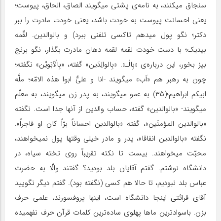
سنجاق میکنند، به نامه‌ی پشتی میگویند الصاق، الحاق، پیوست؛
یعنی احسانت پیوست به خودت باشد، یعنی خودت مادرت را ببر
دکتر؛ نگو پول میدهم تاکسی تلفنی ببرد) و بالوالدین. لقّمه
بیدیک؛ با دست خودت لقمه لقمه دهان مادرت بگذار، نگو برنج
بپز بخور، این درباره‌ی «بِالْـ». «بِالوالِدَین» گفته، «بِالْاَبَویْن» نگفته؛
چون به رهبر هم «اَب» میگویند -انا و علیٌّ ابوا هذه الامّه؛ ملَّه
ابیکم ابراهیم؛(۳۵) به عمو میگویند، به پدر زن میگویند، به معلّم
میگویند- «بالوالدین» گفته، حساب والدین از آنها جدا است. نگفته
«بالوالدین المؤمنَین»، گفته «بالوالدین احساناً‌ برّاً کان او فاجراً».
نگفته «بالوالدین انفاقا»، پدر و مادر خیلی وقتها پول نمیخواهند،
محبّت میخواهند. بیست تا نکته تقریباً روی تخته سیاه، در
دانشگاه نوشتم. گفتم آقایان بلد بودید؟ گفتند والّا به حضرت
عباس بلد نبودیم، تا حالا هم کسی (نگفته بود). گفتم دیگر نگویید
آقای قرائتی اینجا دانشگاه است، اینها پروفسورند، علمی حرف
بزن. باسوادترین ماها پهلوی ساده‌ترین کلمات قرآن حرف نفهمیده