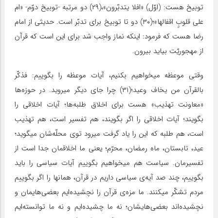
توبیخ هست: (اوّل) «افلا یتدبّرون»،(۲۹) دو مرتبه -توبیخ دوّم- «ام
علی‌ قلوبٍ اقفالها»؛(۳۰) دو تا توبیخ برای تدبّر است. حدیثی از امام
رضا هست که فرمود: اینکه نماز واجب شد برای این است که قرآن
از مهجوریّت بیاید بیرون.
وقتی موعظه میخواهیم بکنیم، آیات موعظه را بگوییم: فذکّر
بالقرآن من یخاف وعید؛(۳۱) چرا جای دیگر میروید. در حوزه‌ها
«معاونت تهذیب» هست برای اخلاق طلبه‌ها؛ آیات اخلاقی را
بگویند؛ آیات اخلاقی را اگر بگویند، هم تفسیر است، هم تهذیب
است، هم طلبه که این را یاد گرفت میرود توی محلّه‌شان میگوید؛
عید، تابستان، ماه رمضان، محرّم؛ یعنی ما اخلاقمان جدا است از
تفسیرمان. سیاست هم میخواهیم بگوییم آیات سیاسی را باید
بگوییم، چند صد آیه‌ی سیاسی داریم در قرآن، همانها را اگر بگوییم
مردم تشکّر میکنند. ما مزه‌ی قرآن را نچشیده‌ایم بعضی‌هایمان و
نچشیده‌اند بعضی‌هایشان؛ نه ما چشیده‌ایم و نه ما توانسته‌ایم