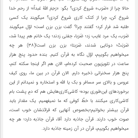
حالا چرا از «ضَرَب» شروع کردی؟ بگو: «رَحِمَ اللهُ عَبداً»؛ از رحم خدا
شروع کن، چرا از کتک کاری شروع کردی؟ میگویند یک کسی
طلبه شد فرار کرد؛ گفتند چرا؟ گفت بزن بزن است؛ اوّل میگویند
ضَرَب، یک مرد غایب زد؛ ضَرَبا، جفتی زدند؛ یک خانم هم پیدا شد،
ضَرَبَتْ؛ دوتایی شدند، ضَرَبتا؛ بزن بزن است!(۳۸) هر چه
میخواهیم بگوییم، اوّل نگاه به قرآن کنیم. بنده حدود پنج هزار
ساعت در تلویزیون صحبت کرده‌ام، الان هم اگر اینجا سکته کنم،
پنج هزار سخنرانی ذخیره دارم. الان قرآن در بین ما، روی کیف
عروس و بالای سر مسافر و بک یا الله و استخاره و نمیدانم از این
برخوردهای این‌طوری بوده؛ کاشی‌کاری‌هایش هم که دمِ پشت بام
کاشی‌کاری میکنند با خطّ کوفی که ما نمیفهمیم. یک مقدار باید
قرآن بیشتر بخوانیم؛بخصوص آنهایی که قرائتشان خوب است،
صوت خوب دارند. قرآن جاذبه دارد آقا، قرآن جاذبه دارد؛ هر چه
میخواهیم بگوییم، قرآن در آن زمینه جاذبه دارد.