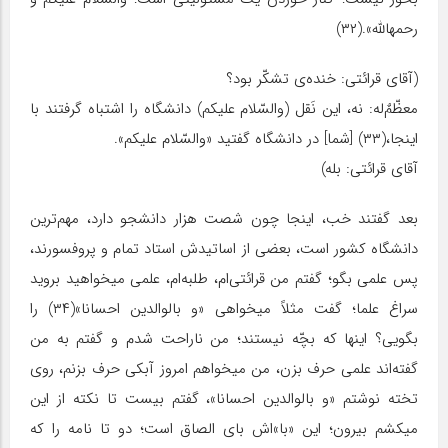
رحمهالله».(۳۲)
(آقای قرائتی: خنده‌ی‌ تشکّر بود؟
معظّمٌ‌له: نه، این نَقل (والسّلام علیکم) دانشگاه را اشتباه گرفتند با
اینجا،(۳۳) [شما] در دانشگاه گفتید «والسّلام علیکم».
آقای قرائتی: بله)
بعد گفتند خب، اینجا چون شصت هزار دانشجو دارد، مهم‌ترین
دانشگاه کشور است، بعضی از اساتیدش استاد تمام و پروفسورند،
پس علمی بگو؛ گفتم من قرائتی‌ام، طلبه‌ام، علمی میخواهید بروید
سراغ علما؛ گفت مثلاً میخواهی «و بالوالدین احسانا»(۳۴) را
بگویی؟ اینها که بچّه نیستند؛ من ناراحت شدم و گفتم به من
گفته‌اند علمی حرف بزن، من میخواهم امروز آبکی حرف بزنم، روی
تخته نوشتم «و بالوالدین احسانا»، گفتم بیست تا نکته از این
میکشم بیرون؛ این «با»اش بای الصاق است؛ دو تا نامه را که