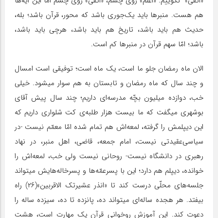
«اتقیٰ»‌ ‌ نگوییم. «اعلم‌» روی چشم، «اتقیٰ»‌ روی چشم امّا این آیه‌ها
هم هست. منبرها باید یک‌جوری باشد که محور، قرآن باشد؛ بله،
حدیث هم باید باشد، تاریخ هم باید باشد، هرچی باید باشد،
باشد؛ امّا سهم قرآن در منبرها کم است.
الان ماه رمضان جلو ما است، یک ماه است؛ توفیقی است امسال
و چند سال که ماه رمضان و تابستان به هم سوار میشود. خیلی
خب، دوازده میلیون بچّه مدرسه‌ای داریم؛ چند سال پیش آقای
بوشهری میگفت که ما بیست‌ هزار طلبه‌ی کت شلواری داریم که
این دیپلمش را گرفته، لمعه‌اش هم تمام شده امّا معمّم نیست -در
سیاسی‌عقیدتی نیست، امام جمعه، قاضی، اهل منبر، در نهاد
رهبری در دانشگاه نیست- روحانی نیست ولی خب، لمعه‌اش را
خوانده، دیپلم هم دارد؛ این با پسرعمّه‌ها و پسرخاله‌هایش میتواند
جلسه‌های محلّی درست کند تا «انذر عشیرتک الاقربین‌»(۲۶) راه
بیفتد. هر هجده‌ ساله‌ای میتواند ده، پانزده تا ‌ده، سیزده ساله را
دعوت کند. این آموزش روخوانی قرآن یک مهارت است، هشت