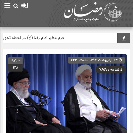
حرم مطهر امام رضا (ع) در لحظه تحویل سال
صفحه اصلی
» گروه » دسته‌بندی نشده
۲۳ اردیبهشت ۱۳۹۷ ساعت: ۱:۴۳
بازدید
128
شناسه : 7659