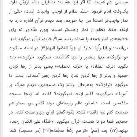
سیاسی هم هست امّا اگر آنها هم بند به قرآن باشد ارزش دارد.
یک‌وقت امام فرمود: حفظ نظام از اوجب واجبات است، حتّی از
نماز واجب‌تر است! من جا خوردم. بعد دیدم قرآن اشاره دارد به
اینکه حفظ نظام از نماز واجب‌تر است، چون عدّه‌ای که پای
خطبه‌های نماز جمعه پا شدند رفتند سراغ خرید، قرآن میگوید اینها
بی‌ادبند؛ و اذا رأَوا تجارهً او لهواً انفضّوا الیها،(۲۱) در ادامه میگوید
«و ترکوکَ‌»، اینها پیغمبر را تنها گذاشتند، نمیگوید «ترکوها»، باید
بگوید «ترک الصّلاه» یا «ترک الخطبه»؛ یعنی بدتر از رها کردن
خطبه و بدتر از رها کردن نماز، رها کردن رهبر آسمانی است، ذا
میگوید «ترکوکَ»؛ به‌هرحال. رفتم یک مسجدی، دیدم «مرگ بر
آمریکا» نمیگویند؛ گفتم اینجا نمیگویند؟ گفتند نه، اینجا مسجد
مقدّسین است. عالمش عالم وارسته‌ای بود؛ گفتم من میخواهم
صحبت کنم نیم دقیقه؛ گفت: بگو؛ گفتم: قرآن چهار صفت گفته، در
مسجدِ شما دو تا هست؛ قرآن میگوید: «اشدّاء علی الکفّار، رحماء
بینهم،(۲۲) بعد (هم) «تراهم رکّعاً سجّدا»؛(۲۳) (در مسجد) شما