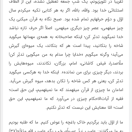
تقریباً در تلویزیونم، یک شبِ جمعه تعطیل نشده، این از الطاف
استثنائی خدا بود. والله، بالله، اگر به هر کتابی تکیه میکردم سال
اوّل و دوّم حرفهایم تمام شده بود. صبح نگاه به قرآن میکنی یک
چیز میفهمی، عصر چیز دیگری میفهمی. اصلاً اگر حرف تازه نباشد
خدا نمیگوید تدبّر کن؛ اینکه صاحبخانه به همه‌ی مهمانها میگوید
شاخه را بتکانید، پیدا است هر که بتکاند، یک میوه‌ای گیرش
می‌آید؛ وگرنه میگویم «خدایا چرا مدام به من میگویی تدبّر کن!
ملّاصدرا، فیض کاشانی، امام، بزرگان، تکاندند، میوه‌هایش را
بردند، دیگر چیزی برای من نمانده». اینکه خدا به هرکسی میگوید
تدبّر کن، یعنی هر کس شاخه را تکان بدهد، میوه‌ گیرش می‌آید.
امامان ما چیزی از قرآن میفهمند که ما نمیفهمیم، این حق است؛
فقیه از آیات‌الاحکام چیزی در می‌آورد که ما نمیفهمیم، این حق
است؛ امّا معنایش این نیست که تدبّر نکنیم.
ما از اوّل باید برگردیم خاکِ باغچه را عوض کنیم. ما که طلبه بودیم
به ما میگفتند: «ضرب‌ زیدٌ عمرواً»، خب بگو «ضرب الله مثلاً»؛(۳۷)