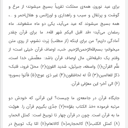
برای عید نوروز، همه‌ی مملکت تقریباً بسیج میشوند؛ از مرغ و
گوشت و پرتقال و سیب و راهداری و اورژانس و هلال‌احمر و …،
همه بسیج میشوند که عید می‌آید، یکی دو ماه مشغولند. ماه
رمضان می‌آید؛ «قد اقبل‌ الیکم شهر الله». ما برای قرآن چقدر
آمادگی داریم؟ من برای اینکه (از مطلب) پَرت نشوم، از روی متن
میخوانم؛ بسم‌الله‌الرّحمن‌الرّحیم. خب، اوصاف قرآن خیلی است؛ از
وقتم یک دقیقه‌اش مال اوصاف قرآن باشد: معلّمش خدا است،
علَّم القرآن؛(۱) واسطه، جبرئیل، شدید القویٰ؛(۲) محلّ فرود، قلبک؛
ذکرٌ للعالمین‌؛(۳) انّا له لحافظون؛(۴) غیر ذی عوج؛(۵) فأتوا بسورهٍ؛
(۶) الی آخر؛ این معرّفی قرآن.
جایگاه قرآن در جامعه‌ی ما چیست؟ این قرآنی که خودش دو
مرتبه فرموده «خذ الکتاب بقوّه»؛(۷) جدّی بگیریم قرآن را. هویّت
ما به قرآن است. چون در قرآن چهار تا توبیخ است: کمثل الحمار،
(۸) کمثل الکلب،(۹) کالحجاره،(۱۰) کالانعام؛(۱۱) امّا یک توبیخ در