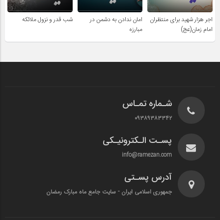
اجر هزار شهید برای منتظران
امان ندادن به دشمن در
شب قدر و نزول ملائکه
امام زمان(عج)
مبارزه
شـماره تمـاس
۰۹۳۸۹۳۸۳۳۴۲
پسـت الـکترونیـکی
info@ramezan.com
آدرس پسـتی
جمهوری اسلامی ایران - سایت جامع ماه مبارک رمضان