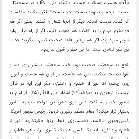
«رکّعاً» هست، «سجّداً» هست، «اشدّاء علی الکفّار» در مسجدتان
نیست، «رحماء بینهم» نیست؛ چرا نیست؟ فکر میکنید مقدّسید!
آقا گفت: درست است. دیگر از آنجا شعار را گفتند. یعنی اگر هم
خواستیم مردم را به انقلاب هم دعوت کنیم، اگر از راه قرآن وارد
شویم میپذیرند، اگر همین‌طور فقط صحبت کنیم، میگویند «خب
این نظر ایشان است، ما این نظر را قبول نداریم».
راجع به مرجعیّت صحبت بود، خب مرجعیّت بیشتر روی علم و
تقوا صحبت میکنند، حق هم هست، در قرآن هم هست و قبول،
روی چشم؛ امّا غیر از «اعلم‌» و «اتقیٰ»‌، مگر این آیه در قرآن
نیست؟ ترهبون به عدوّالله‌،(۲۴) اشدّاء علی الکفّار.(۲۵) اگر امام به
شاپور بختیار نمیگفت «من توی دهن این دولت میزنم»، شاپور
بختیار فرار میکرد؟ مقام معظّم رهبری فرمود: رئیس‌جمهور آمریکا،
رئیس‌جمهور فرانسه، نخست‌وزیر کجا، اینها جنایتکارند. غیر از
«اعلم‌» و «اتقیٰ»‌ باید یک کسی هم یک تشری بزند، هی «اعلم‌» و