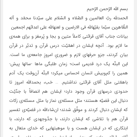
بسم الله الرّحمن الرّحیم
الحمدﷲ ربّ العالمین و الصّلاه و السّلام علی سیّدنا محمّد و آله
الطّاهرین سیّما بقیّهالله فی الارضین و لعنهالله علی اعدائهم اجمعین
بیانات جناب آقای قرائتی کاملاً متین و بجا و پُرمغز و برای همه‌ی
ما لازم بود. آنچه ایشان در اهمّیّت درس قرآن و تدبّر در قرآن
بیان کردند، جزو حرفهای لازم و ضروریِ امروزِ جامعه‌ی ما است.
این البتّه یک درد قدیمی است؛ زمان طلبگی ماها -سالها پیش-
همین را کم‌وبیش انسان احساس میکرد؛ البتّه آن‌وقت یک آدم
باهمّتی مثل آقای قرائتی نداشتیم. … خب، بحمدالله امروز تا
حدودی درسهای قرآن وجود دارد؛ ایشان هم انصافاً با جدّیّت
دنبال این قضیّه هستند؛ مثل مسئله‌ی نماز یا مثل مسئله‌ی زکات
که ایشان دنبال کردند و موفّق شدند؛ ان‌شاءالله در قضیّه‌ی تفسیر
قرآن هم با تلاشی که ایشان دارند، با جدّوجهدی که دارند، با
ابتکاری که در ایشان هست و با موهبتهایی که خدای متعال به