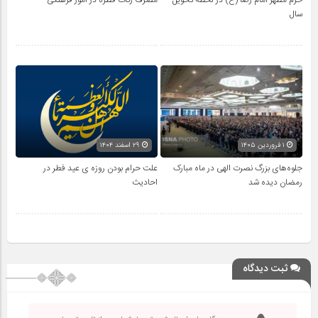
حرم مطهر امام رضا (ع) در لحظه تحویل
مصرف زکات فطره در امور فرهنگی
سال
۱ فروردین ۱۴۰۵
۲۹ اسفند ۱۴۰۴
جلوه‌های بزرگ نصرت الهی در ماه مبارک
علت حرام بودن روزه ی عید فطر در
رمضان دیده شد
احادیث
ثبت دیدگاه