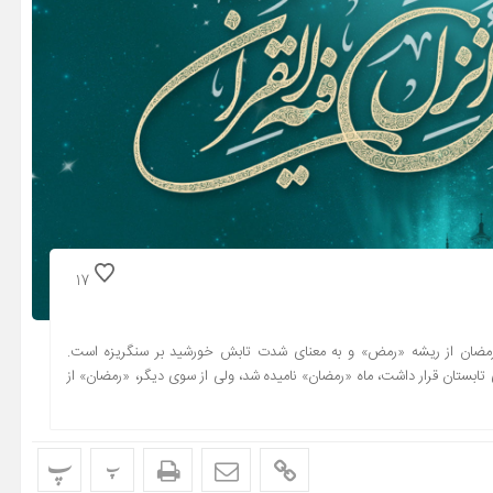
17
ه رمضان از ریشه «رمض» و به معنای شدت تابش خورشید بر سنگریزه است.
 تابستان قرار داشت، ماه «رمضان» نامیده شد، ولی از سوی دیگر، «رمضان» از
پ
پ