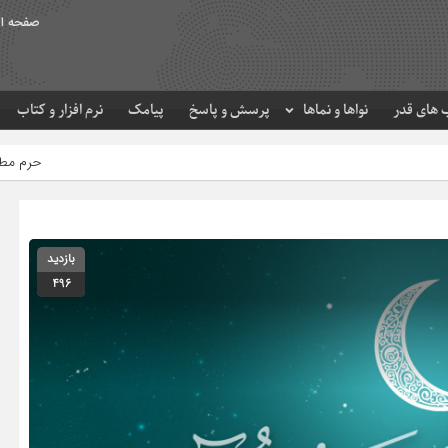
صفحه ا
های قدر
نواها و نماها
پرسش و پاسخ
پیامک
نرم افزار و کتاب
حرم مطهر امام رضا (ع) در لحظه 
بازدید
496