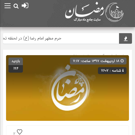
حرم مطهر امام رضا (ع) در لحظه تحویل س
صفحه اصلی
» گروه » دسته‌بندی نشده
۱۸ اردیبهشت ۱۳۹۷ ساعت: ۷:۱۷
بازدید
194
شناسه : 7607
2