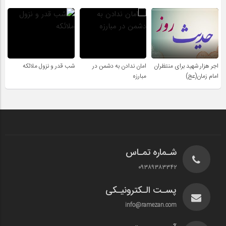
اجر هزار شهید برای منتظران
امان ندادن به دشمن در
شب قدر و نزول ملائکه
امام زمان(عج)
مبارزه
شـماره تمـاس
۰۹۳۸۹۳۸۳۳۴۲
پسـت الـکترونیـکی
info@ramezan.com