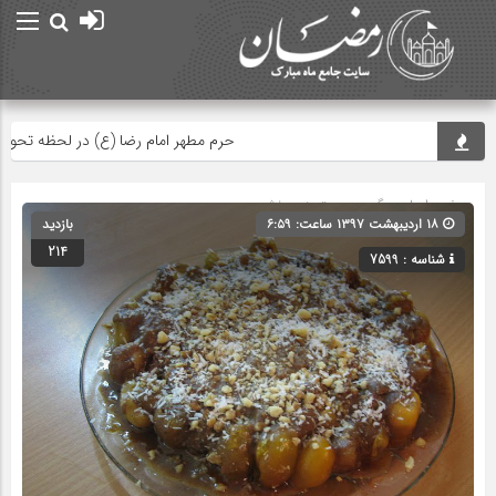
حرم مطهر امام رضا (ع) در لحظه تحویل سال
صفحه اصلی
» گروه » دسته‌بندی نشده
۱۸ اردیبهشت ۱۳۹۷ ساعت: ۶:۵۹
بازدید
214
شناسه : 7599