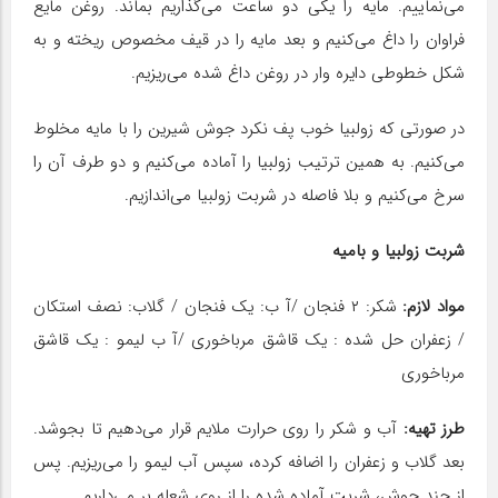
می‌نماییم. مایه را یکی دو ساعت می‌گذاریم بماند. روغن مایع
فراوان را داغ می‌کنیم و بعد مایه را در قیف مخصوص ریخته و به
شکل خطوطی دایره وار در روغن داغ شده می‌ریزیم.
در صورتی که زولبیا خوب پف نکرد جوش شیرین را با مایه مخلوط
می‌کنیم. به همین ترتیب زولبیا را آماده می‌کنیم و دو طرف آن را
سرخ می‌کنیم و بلا فاصله در شربت زولبیا می‌اندازیم.
شربت زولبیا و بامیه
مواد لازم:
شکر: ۲ فنجان /آ ب: یک فنجان / گلاب: نصف استکان
/ زعفران حل شده : یک قاشق مرباخوری /آ ب لیمو : یک قاشق
مرباخوری
طرز تهیه:
آب و شکر را روی حرارت ملایم قرار می‌دهیم تا بجوشد.
بعد گلاب و زعفران را اضافه کرده، سپس آب لیمو را می‌ریزیم. پس
از چند جوش، شربت آماده شده را از روی شعله بر می‌داریم.