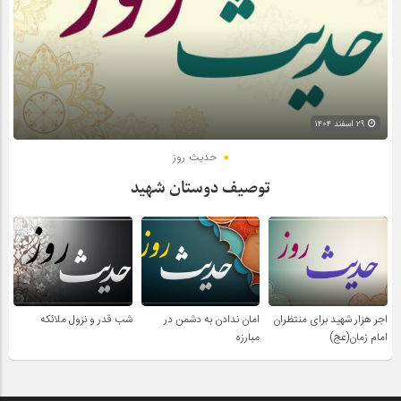
۲۹ اسفند ۱۴۰۴
حدیث روز
توصیف دوستان شهید
اجر هزار شهید برای منتظران
امان ندادن به دشمن در
شب قدر و نزول ملائکه
امام زمان(عج)
مبارزه