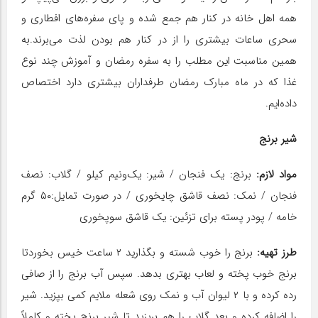
همه اهل خانه در کنار هم جمع شده و پای سفره‌های افطاری و
سحری ساعات بیشتری را از در کنار هم بودن لذت می‌برند.به
همین مناسبت این مطلب را به سفره رمضان و آموزش چند نوع
غذا که در ماه مبارک رمضان طرفداران بیشتری دارد اختصاص
داده‌ایم.
شیر برنج
مواد لازم:
برنج: یک فنجان / شیر: یک‌و‌‌نیم کیلو / گلاب: نصف
فنجان / نمک: نصف قاشق چایخوری / در صورت تمایل:۵۰ گرم
خامه / پودر پسته برای تزئین: یک قاشق سوپخوری
طرز تهیه:
برنج را خوب شسته و بگذارید ۲ ساعت خیس بخوردتا
برنج خوب پخته و لعاب بهتری بدهد. سپس آب برنج را از صافی
رده کرده و با ۲ لیوان آب و نمک روی شعله ملایم کمی بپزید. شیر
را اضافه کرده و بعد گلاب را هم بریزید تا شیر برنج پخته و کاملاً