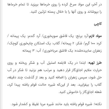
در آخر، این مواد سرخ کرده را روی خرماها بریزید تا تمام خرماها
را بپوشاند و روی آنها را با خلال پسته تزئین کنید.
کاچی
مواد لازم:
آرد برنج: یک قاشق سوپخوری/ آرد گندم: یک پیمانه /
کره: ۱۰۰ گرم/ شکر: ۲ پیمانه/ گلاب: یک استکان چایخوری کوچک/
زعفران ساییده‌شده: یک قاشق مرباخوری/ آب: ۳ پیمانه
طرز تهیه:
ابتدا در یک قابلمه استیل آب و شکر ریخته و روی
حرارت ملایم اجاق‌گاز قرار دهید و مرتب هم بزنید تا شکر در آب
حل شود، سپس زعفران را اضافه کنید و بعد از گذشت چند دقیقه،
گلاب را بیفزایید. بعد از این‌که شیره حالت قوام یافته پیدا کرد،
شعله اجاق‌گاز را خاموش کنید.
نکته۱: شیره قوام یافته باید مانند شیره مربا غلیظ و کشدار شود.