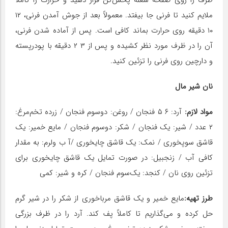
ظرف را روی صفحه شعله پخش‌کن قرار دهید و حرارت را کاملاً
ملایم کنید تا فرنی جا بیفتد. معمولاً بعد از جوش آمدن فرنی، ۱۲
۱۰ دقیقه روی حرارت بماند کافی است. پس از آماده شدن فرنی،
آن را در ظرف مورد نظر کشیده و پس از ۳ ۲ دقیقه با پودرپسته
و دارچین روی فرنی را تزئین کنید.
نان شیر مال
مواد لازم:
آرد: ۶ ۵ فنجان / روغن: دو‌سوم فنجان / زرده تخم‌مرغ:
۲ عدد / شیر: یک فنجان / شکر: دوسوم فنجان / مایع خمیر: یک
قاشق سوپخوری / نمک: یک قاشق چایخوری /آ ب ولرم: به مقدار
کافی آب / زنجبیل: در صورت تمایل یک قاشق چایخوری برای
تزئین روی نان / کنجد: یک‌سوم فنجان / کره و شیر: کمی
طرز تهیه:
مایع خمیر و یک قاشق مرباخوری از شکر را در شیر گرم
حل کرده و می‌گذاریم تا کاملاً پف کند. آرد را در ظرف بزرگی