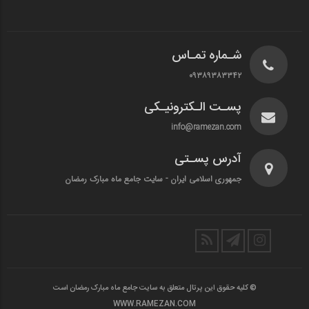
شـماره تمـاس
۰۹۳۸۹۳۸۳۳۴۲
پسـت الـکترونیـکی
info@ramezan.com
آدرس پسـتی
جمهوری اسلامی ایران - سایت جامع ماه مبارک رمضان
© کلیه حقوق این پرتال متعلق به سایت جامع ماه مبارک رمضان است
WWW.RAMEZAN.COM