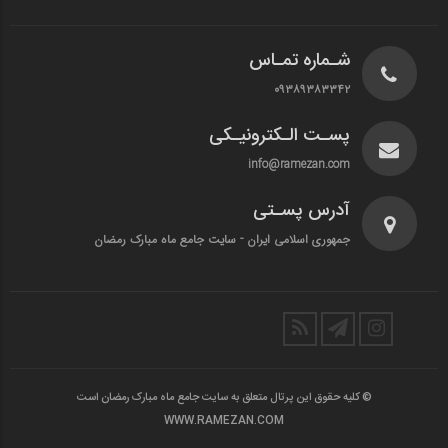
شـماره تمـاس
۰۹۳۸۹۳۸۳۳۴۲
پسـت الـکترونیـکی
info@ramezan.com
آدرس پسـتی
جمهوری اسلامی ایران - سایت جامع ماه مبارک رمضان
© کلیه حقوق این پرتال متعلق به سایت جامع ماه مبارک رمضان است
WWW.RAMEZAN.COM