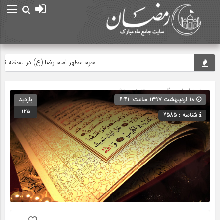
حرم مطهر امام رضا (ع) در لحظه تحویل س
صفحه اصلی
» گروه » دسته‌بندی نشده
۱۸ اردیبهشت ۱۳۹۷ ساعت: ۶:۴۱
بازدید
125
شناسه : 7585