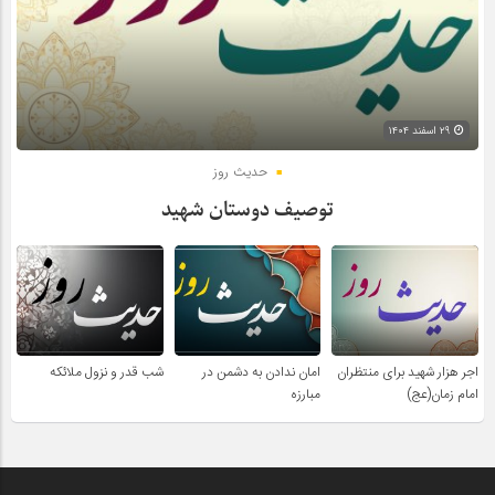
۲۹ اسفند ۱۴۰۴
حدیث روز
توصیف دوستان شهید
اجر هزار شهید برای منتظران
امان ندادن به دشمن در
شب قدر و نزول ملائکه
امام زمان(عج)
مبارزه