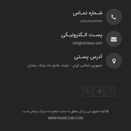
شـماره تمـاس
۰۹۳۸۹۳۸۳۳۴۲
پسـت الـکترونیـکی
info@ramezan.com
آدرس پسـتی
جمهوری اسلامی ایران - سایت جامع ماه مبارک رمضان
© کلیه حقوق این پرتال متعلق به سایت جامع ماه مبارک رمضان است
WWW.RAMEZAN.COM