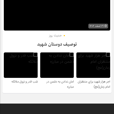
۲۹ اسفند ۱۴۰۴
حدیث روز
توصیف دوستان شهید
اجر هزار شهید برای منتظران
امان ندادن به دشمن در
شب قدر و نزول ملائکه
امام زمان(عج)
مبارزه