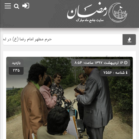
حرم مطهر امام رضا (ع) در لحظه تحو
صفحه اصلی
» گروه » دسته‌بندی نشده
۱۶ اردیبهشت ۱۳۹۷ ساعت: ۸:۵۴
بازدید
235
شناسه : 7556