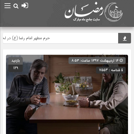
حرم مطهر امام رضا (ع) در لحظه تحو
صفحه اصلی
» گروه » دسته‌بندی نشده
۱۶ اردیبهشت ۱۳۹۷ ساعت: ۸:۵۳
بازدید
129
شناسه : 7553