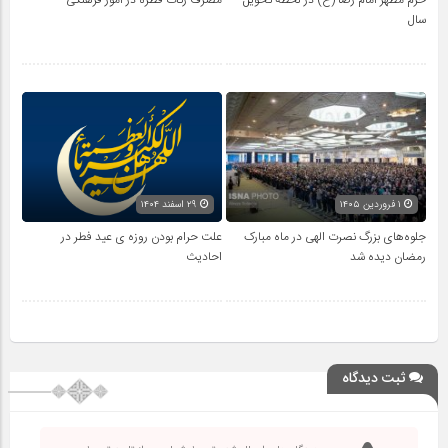
حرم مطهر امام رضا (ع) در لحظه تحویل
مصرف زکات فطره در امور فرهنگی
سال
۱ فروردین ۱۴۰۵
۲۹ اسفند ۱۴۰۴
جلوه‌های بزرگ نصرت الهی در ماه مبارک
علت حرام بودن روزه ی عید فطر در
رمضان دیده شد
احادیث
ثبت دیدگاه