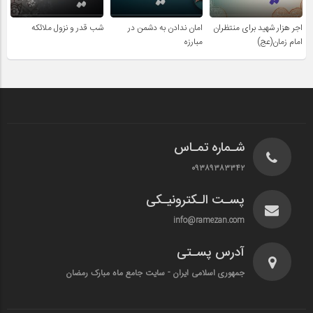
اجر هزار شهید برای منتظران
امان ندادن به دشمن در
شب قدر و نزول ملائکه
امام زمان(عج)
مبارزه
شـماره تمـاس
۰۹۳۸۹۳۸۳۳۴۲
پسـت الـکترونیـکی
info@ramezan.com
آدرس پسـتی
جمهوری اسلامی ایران - سایت جامع ماه مبارک رمضان