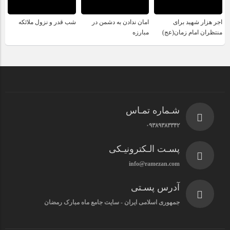
اجر هزار شهید برای
امان ندادن به دشمن در
شب قدر و نزول ملائکه
منتظران امام زمان(عج)
مبارزه
شـماره تمـاس
۰۹۳۸۹۳۸۳۳۴۲
پسـت الـکترونیـکی
info@ramezan.com
آدرس پسـتی
جمهوری اسلامی ایران - سایت جامع ماه مبارک رمضان