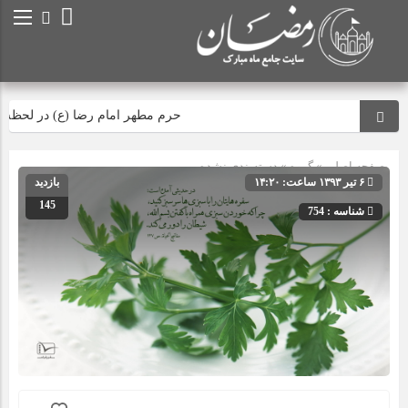
حرم مطهر امام رضا (ع) در لحظه تحو
صفحه اصلی
» گروه » دسته‌بندی نشده
۶ تیر ۱۳۹۳ ساعت: ۱۴:۲۰
بازدید
145
شناسه : 754