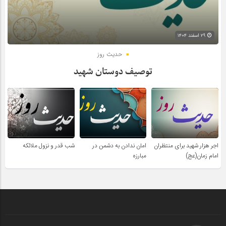
۲۹ اسفند ۱۴۰۴
حدیث روز
توصیف دوستان شهید
اجر هزار شهید برای منتظران
امان ندادن به دشمن در
شب قدر و نزول ملائکه
امام زمان(عج)
مبارزه