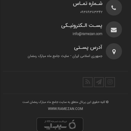
شـماره تمـاس
۰۹۳۸۹۳۸۳۳۴۲
پسـت الـکترونیـکی
info@ramezan.com
آدرس پسـتی
جمهوری اسلامی ایران - سایت جامع ماه مبارک رمضان
© کلیه حقوق این پرتال متعلق به سایت جامع ماه مبارک رمضان است
WWW.RAMEZAN.COM