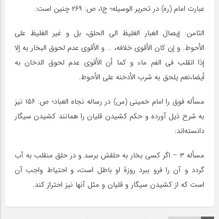
عبارت امام (ره) در تحریر الوسیله؛ ج‌۱، ص: ۲۶۹ چنین است:
الثامن: إیصال الغبار الغلیظ الى الحلق، بل و غیر الغلیظ على
الأحوط. و إن کان الأقوى خلافه، … و الأقوى عدم لحوق البخار به إلا
إذا انقلب فی الفم ماء و کما أن الأقوى عدم لحوق الدخان به
أیضا،نعم یلحق به شرب الأدخنه على الأحوط.
مسأله فوق را امام خمینی (س) در رساله نجاه العباد؛ ص: ۱۵۶ نیز
به شرح ذیل آورده و حکم کشیدن قلیان را همانند کشیدن سیگار
دانسته‌اند:
مسأله ۳ – اگر کسى بخار به حلقش برسد و در حلق منقلب به آب
گردد و آن را فرو ببرد روزۀ او باطل است، و احتیاط واجب آن
است که از کشیدن سیگار و قلیان و مثل آنها نیز احتراز کند.