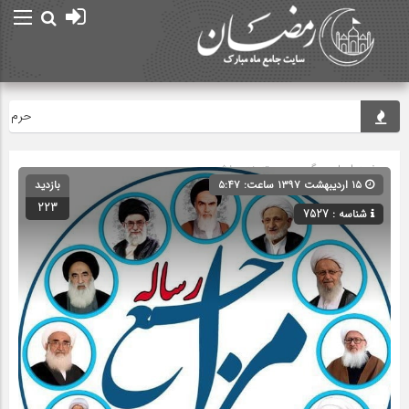
حرم مطهر ا
صفحه اصلی
» گروه » دسته‌بندی نشده
۱۵ اردیبهشت ۱۳۹۷ ساعت: ۵:۴۷
بازدید
223
شناسه : 7527