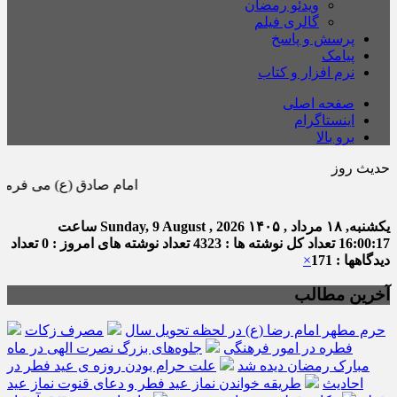
ویدئو رمضان
گالری فیلم
پرسش و پاسخ
پیامک
نرم افزار و کتاب
صفحه اصلی
اینستاگرام
برو بالا
حدیث روز
امام صادق (ع) می فرماید : هر ك
یکشنبه, ۱۸ مرداد , ۱۴۰۵
Sunday, 9 August , 2026
ساعت
16:00:18
تعداد کل نوشته ها : 4323
تعداد نوشته های امروز : 0
تعداد
دیدگاهها : 171
×
آخرین مطالب
حرم مطهر امام رضا (ع) در لحظه تحویل سال
مصرف زکات
فطره در امور فرهنگی
جلوه‌های بزرگ نصرت الهی در ماه
مبارک رمضان دیده شد
علت حرام بودن روزه ی عید فطر در
احادیث
طریقه خواندن نماز عید فطر و دعای قنوت نماز عید