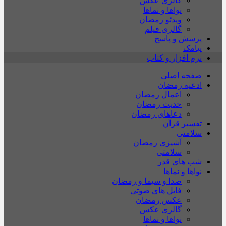
گالری عکس
نواها و نماها
ویدئو رمضان
گالری فیلم
پرسش و پاسخ
پیامک
نرم افزار و کتاب
صفحه اصلی
ادعیه رمضان
اعمال رمضان
حدیث رمضان
دعاهای رمضان
تفسیر قرآن
سلامتی
آشپزی رمضان
سلامتی
شب های قدر
نواها و نماها
صدا و سیما و رمضان
فایل های صوتی
عکس رمضان
گالری عکس
نواها و نماها