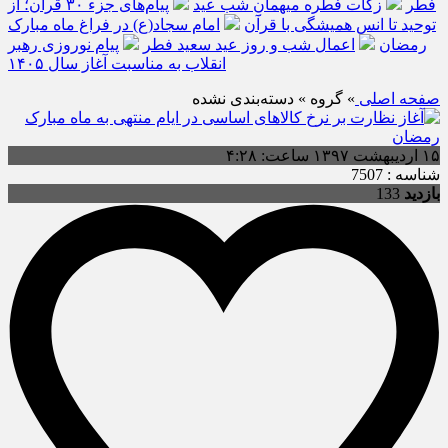
فطر
زکات فطره میهمانِ شب عید
پیام‌های جزء ۳۰ قرآن؛ از
توحید تا انس همیشگی با قرآن
امام سجاد(ع) در فراغ ماه مبارک
رمضان
اعمال شب و روز عید سعید فطر
پیام نوروزی رهبر
انقلاب به مناسبت آغاز سال ۱۴۰۵
صفحه اصلی
» گروه » دسته‌بندی نشده
۱۵ اردیبهشت ۱۳۹۷ ساعت: ۴:۲۸
شناسه : 7507
بازدید
133