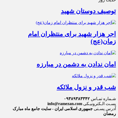
توصیف دوستان شهید
اجر هزار شهید برای منتظران امام
زمان(عج)
امان ندادن به دشمن در مبارزه
شب قدر و نزول ملائکه
شـماره تمـاس
۰۹۳۸۹۳۸۳۳۴۲
پسـت الـکترونیـکی
info@ramezan.com
آدرس پسـتی
جمهوری اسلامی ایران - سایت جامع ماه مبارک
رمضان