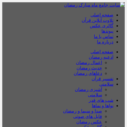
صفحه اصلی
تلاوت آنلاین قرآن
گالری عکس
پیوندها
تماس با ما
درباره ما
صفحه اصلی
ادعیه رمضان
اعمال رمضان
حدیث رمضان
دعاهای رمضان
تفسیر قرآن
سلامتی
آشپزی رمضان
سلامتی
شب های قدر
نواها و نماها
صدا و سیما و رمضان
فایل های صوتی
عکس رمضان