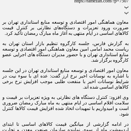
https://ramezan.com/?p=7507
پ
پ
معاون هماهنگی امور اقتصادی و توسعه منابع استانداری تهران بر
ضرورت ورود تعزیرات و دستگاه‌های نظارتی بر کنترل قیمت
کالاهای اساسی در ایام منتهی به آغاز ماه مبارک رمضان تأکید کرد.
به گزارش فارس، جلسه کارگروه تنظیم بازار استان تهران به
ریاست محمد امامی امین معاون هماهنگی امور اقتصادی و توسعه
منابع استانداری تهران و با حضور مدیران دستگاه های اجرایی عضو
کارگروه برگزار شد.
معاون امور اقتصادی و توسعه منابع استانداری تهران در این جلسه
با اشاره به نوسانات اخیر نرخ ارز گفت: عده ای با سوء نیت در
شرایط نوسانات اخیر با منفعت طلبی موجب افزایش نرخ برخی
کالاهای اساسی شده اند.
وی افزود: کنترل دستگاه های نظارتی به ویژه تعزیرات بر قیمت و
سلامت اقلام اساسی در ایام منتهی به ماه مبارک رمضان ضروری
است و امیدواریم با تمهیدات اتخاذ شده افزایش قیمت کالاها کنترل
شود.
در ادامه گزارشی از میانگین قیمت کالاهای اساسی تا ابتدای
اردیبهشت ماه از سوی نماینده سازمان صنعت معدن و تجارت