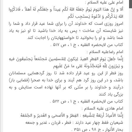
امام علی‏ علیه السلام :
اینستاگرام
ألا و إنَّ هذا الیَومَ یَومٌ جَعَلَهُ اللَّهُ لَکُم عِیداً و جَعَلَکُم لَهُ أهلاً ، فَاذکُرُوا
اللَّهَ یَذکُرکُم وَ ادْعُوهُ یَستَجِب لَکُم
امروز روزی است که خداوند آن را برای شما عید قرار داد و شما را
نیز شایسته آن ساخت ؛ پس به یاد خدا باشید تا او نیز به یاد
شما باشد و او را بخوانید تا خواسته‏هایتان را اجابت کند
کتاب من لایحضره الفقیه ، ج ۱ ، ص ۵۱۷ .
امام رضاعلیه السلام :
إنَّما جُعِلَ یَومُ الفِطرِ العِیدَ لِیَکونَ لِلمُسلِمینَ مُجتَمَعاً یَجتَمِعُونَ فیهِ
و یَبرُزونَ لِلّهِ فَیُمَجِّدُونَهُ عَلی ما مَنَّ عَلَیهِم
روز فطر از این رو عید قرار داده شد تا روز گردهمایی مسلمانان
باشد، و در این روز گرد هم آیند و برای خدا به صحرا (فضایی باز)
درآیند و خداوند را بر منّتی که بر آنها نهاده است ستایش و به
بزرگی یاد کنند
کتاب من لایحضره الفقیه ، ج ۱ ، ص ۵۲۲ .
امام هادی‏ علیه السلام :
إنَّمَا الأعیادُ أربَعَهٌ لِلشّیعَهِ : الفِطرُ و الأضحی و الغَدیرُ و الجُمُعَهُ
شیعیان فقط چهار عید دارند : فطر ، قربان ، غدیر و جمعه
بحار الأنوار ، ج ۹۸ ، ص ۳۵۱ .