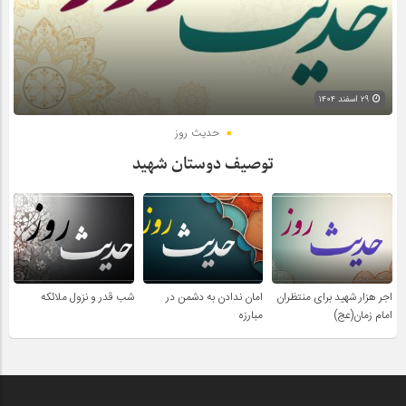
۲۹ اسفند ۱۴۰۴
حدیث روز
توصیف دوستان شهید
اجر هزار شهید برای منتظران
امان ندادن به دشمن در
شب قدر و نزول ملائکه
امام زمان(عج)
مبارزه