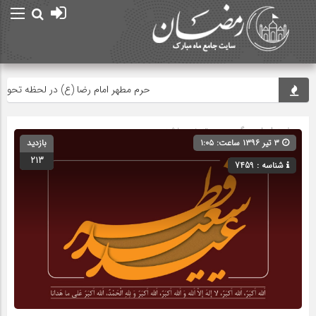
حرم مطهر امام رضا (ع) در لحظه تحویل سا
صفحه اصلی
» گروه » دسته‌بندی نشده
۳ تیر ۱۳۹۶ ساعت: ۱:۰۵
بازدید
213
شناسه : 7459