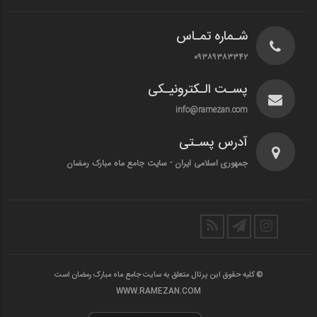
شـماره تمـاس
۰۹۳۸۹۳۸۳۳۴۲
پسـت الـکترونیـکی
info@ramezan.com
آدرس پسـتی
جمهوری اسلامی ایران - سایت جامع ماه مبارک رمضان
© کلیه حقوق این پرتال متعلق به سایت جامع ماه مبارک رمضان است
WWW.RAMEZAN.COM