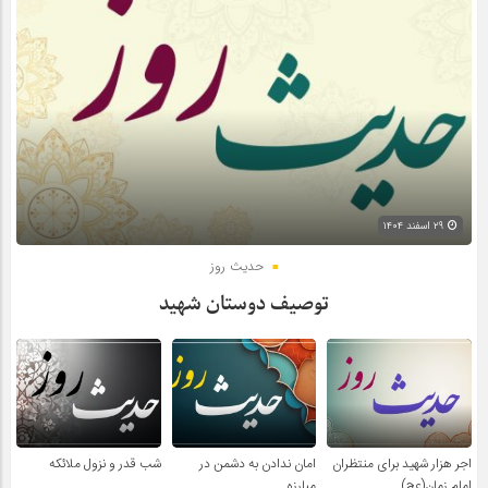
۲۹ اسفند ۱۴۰۴
حدیث روز
توصیف دوستان شهید
اجر هزار شهید برای منتظران
امان ندادن به دشمن در
شب قدر و نزول ملائکه
امام زمان(عج)
مبارزه