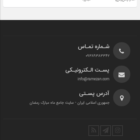
شـماره تمـاس
۰۹۳۸۹۳۸۳۳۴۲
پسـت الـکترونیـکی
info@ramezan.com
آدرس پسـتی
جمهوری اسلامی ایران - سایت جامع ماه مبارک رمضان