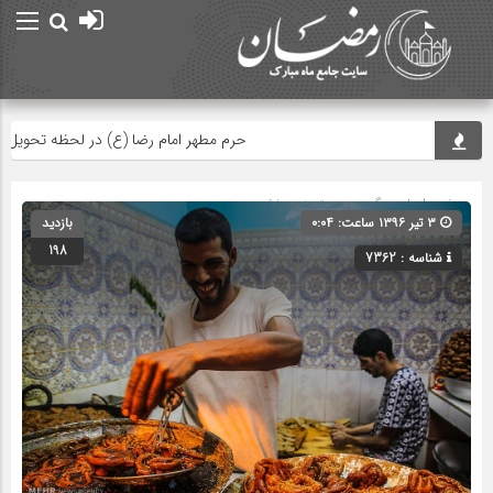
حرم مطهر امام رضا (ع) در لحظه تحویل سال
صفحه اصلی
» گروه » دسته‌بندی نشده
۳ تیر ۱۳۹۶ ساعت: ۰:۰۴
بازدید
198
شناسه : 7362