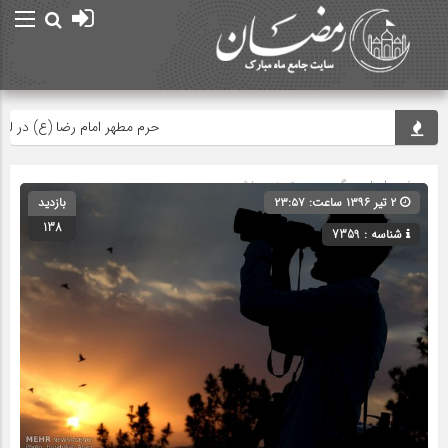
حرم مطهر امام رضا (ع) در لحظه ت
صفحه اصلی
» گروه » دسته‌بندی نشده
۲ تیر ۱۳۹۶ ساعت: ۲۳:۵۷
بازدید
138
شناسه : 7359