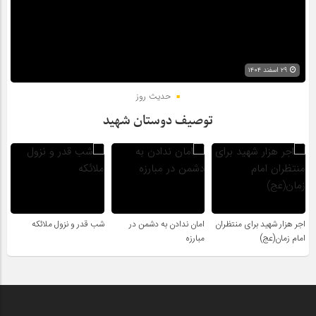
۲۹ اسفند ۱۴۰۴
حدیث روز
توصیف دوستان شهید
اجر هزار شهید برای منتظران
امان ندادن به دشمن در
شب قدر و نزول ملائکه
امام زمان(عج)
مبارزه