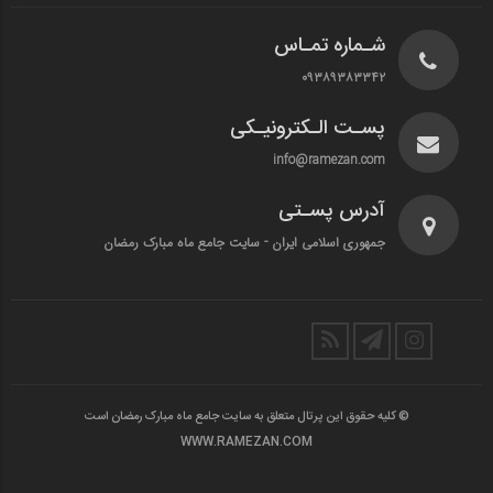
شـماره تمـاس
۰۹۳۸۹۳۸۳۳۴۲
پسـت الـکترونیـکی
info@ramezan.com
آدرس پسـتی
جمهوری اسلامی ایران - سایت جامع ماه مبارک رمضان
© کلیه حقوق این پرتال متعلق به سایت جامع ماه مبارک رمضان است
WWW.RAMEZAN.COM