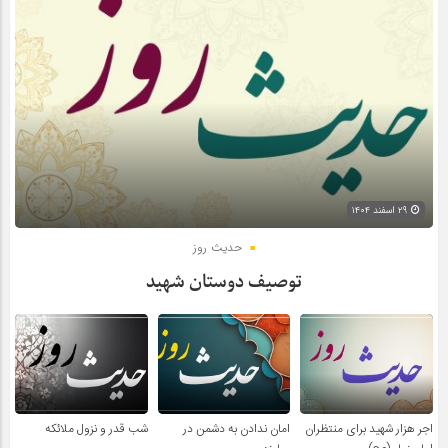
۲۹ اسفند ۱۴۰۴
حدیث روز
توصیف دوستان شهید
اجر هزار شهید برای منتظران
امان ندادن به دشمن در
شب قدر و نزول ملائکه