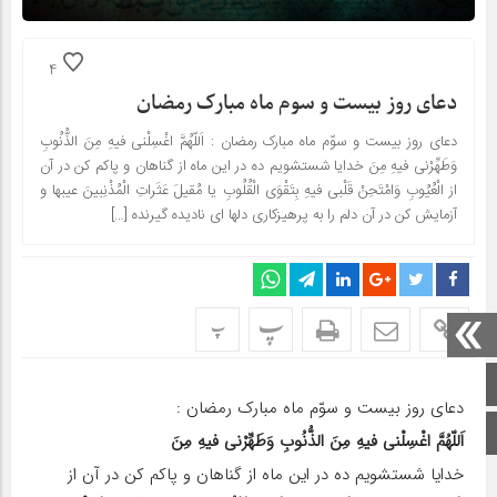
4
دعای روز بیست و سوم ماه مبارک رمضان
دعای روز بیست و سوّم ماه مبارک رمضان : اَللّهُمَّ اغْسِلْنى فیهِ مِنَ الذُّنُوبِ
وَطَهِّرْنى فیهِ مِنَ خدایا شستشویم ده در این ماه از گناهان و پاکم کن در آن
از الْعُیُوبِ وَامْتَحِنْ قَلْبى فیهِ بِتَقْوَى الْقُلُوبِ یا مُقیلَ عَثَراتِ الْمُذْنِبینَ عیبها و
آزمایش کن در آن دلم را به پرهیزکارى دلها اى نادیده گیرنده […]
پ
پ
صفحه اصلی
دعای روز بیست و سوّم ماه مبارک رمضان :
اینستاگرام
اَللّهُمَّ اغْسِلْنى فیهِ مِنَ الذُّنُوبِ وَطَهِّرْنى فیهِ مِنَ
خدایا شستشویم ده در این ماه از گناهان و پاکم کن در آن از