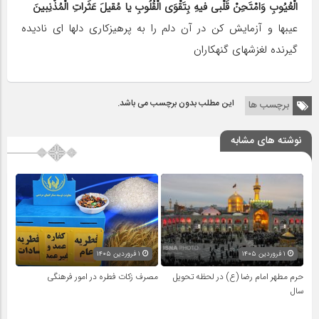
الْعُیُوبِ وَامْتَحِنْ قَلْبى فیهِ بِتَقْوَى الْقُلُوبِ یا مُقیلَ عَثَراتِ الْمُذْنِبینَ
عیبها و آزمایش کن در آن دلم را به پرهیزکارى دلها اى نادیده
گیرنده لغزشهاى گنهکاران
این مطلب بدون برچسب می باشد.
برچسب ها
نوشته های مشابه
۱ فروردین ۱۴۰۵
۱ فروردین ۱۴۰۵
حرم مطهر امام رضا (ع) در لحظه تحویل
مصرف زکات فطره در امور فرهنگی
سال