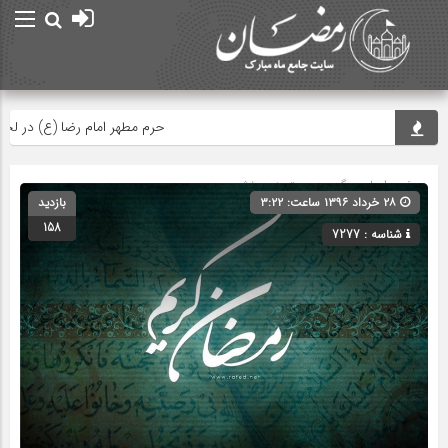
حرم مطهر امام رضا (ع) در لحظه تحو
صفحه اصلی
» گروه » دسته‌بندی نشده
۲۸ خرداد ۱۳۹۶ ساعت: ۳:۲۲
بازدید
158
شناسه : 7277