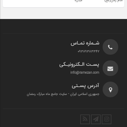
امام زمان(عج)
مبارزه
شـماره تمـاس
۰۹۳۸۹۳۸۳۳۴۲
پسـت الـکترونیـکی
info@ramezan.com
آدرس پسـتی
جمهوری اسلامی ایران - سایت جامع ماه مبارک رمضان