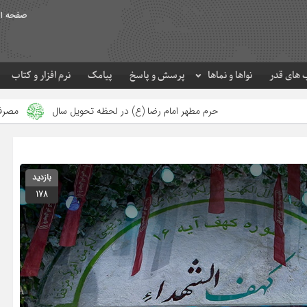
صفحه ا
های قدر
نواها و نماها
پرسش و پاسخ
پیامک
نرم افزار و کتاب
م مطهر امام رضا (ع) در لحظه تحویل سال
مصرف زکات فطره در امور فره
بازدید
178