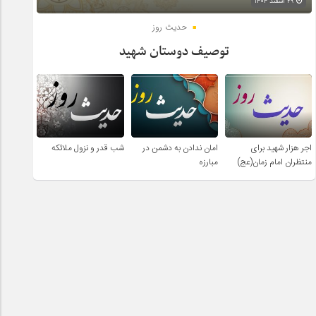
۲۹ اسفند ۱۴۰۴
حدیث روز
توصیف دوستان شهید
اجر هزار شهید برای
امان ندادن به دشمن در
شب قدر و نزول ملائکه
منتظران امام زمان(عج)
مبارزه