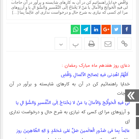
وَاقْضِ خدایا راهنمائیم کن در آن به کارهاى شایسته و برآور در آن حاجات
لى فیهِ الْحَواَّئِجَ وَالاْمالَ یا مَنْ لا یَحْتاجُ اِلَى التَّفْسیرِ وَالسُّؤ الِ یا و آرزوهاى
مرا اى کسى که نیازى به شرح حال و درخواست ندارى اى عالِماً بِما […]
پ
پ
دعای روز هفدهم ماه مبارک رمضان :
اَللّهُمَّ اهْدِنى فیهِ لِصالِحِ الاْعْمالِ وَاقْضِ
خدایا راهنمائیم کن در آن به کارهاى شایسته و برآور در آن
حاجات
لى فیهِ الْحَواَّئِجَ وَالاْمالَ یا مَنْ لا یَحْتاجُ اِلَى التَّفْسیرِ وَالسُّؤ الِ یا
صفحه اصلی
و آرزوهاى مرا اى کسى که نیازى به شرح حال و درخواست ندارى
اى
اینستاگرام
عالِماً بِما فى صُدُورِ الْعالَمینَ صَلِّ عَلى مُحَمَّدٍ وَ الِهِ الطّاهِرینَ روز