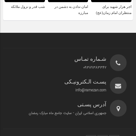
اجر هزار شهید برای
امان ندادن به دشمن در
شب قدر و نزول ملائکه
منتظران امام زمان(عج)
مبارزه
شـماره تمـاس
۰۹۳۸۹۳۸۳۳۴۲
پسـت الـکترونیـکی
info@ramezan.com
آدرس پسـتی
جمهوری اسلامی ایران - سایت جامع ماه مبارک رمضان