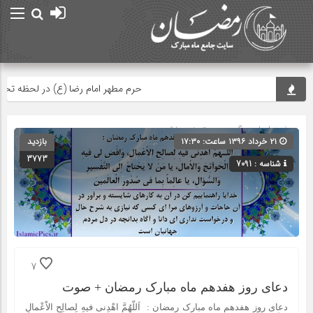
حرم مطهر امام رضا (ع) در لحظه تحویل
صفحه اصلی
» گروه » دسته‌بندی نشده
۲۱ خرداد ۱۳۹۶ ساعت: ۱۷:۳۰
بازدید
3773
شناسه : 7091
7
دعای روز هفدهم ماه مبارک رمضان + صوت
دعای روز هفدهم ماه مبارک رمضان : اَللّهُمَّ اهْدِنى فیهِ لِصالِحِ الاْعْمالِ