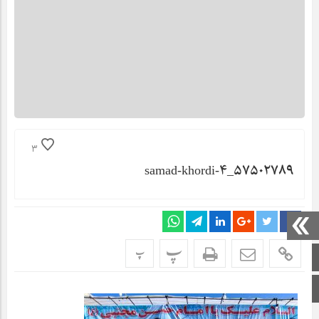
3
۵۷۵۰۲۷۸۹_samad-khordi-۴
پ
پ
صفحه اصلی
اینستاگرام