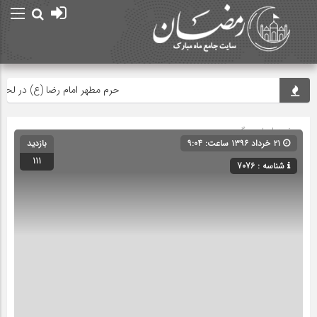
حرم مطهر امام رضا (ع) در لحظه تحو
صفحه اصلی
» گروه »
۲۱ خرداد ۱۳۹۶ ساعت: ۹:۰۴
بازدید
111
شناسه : 7076