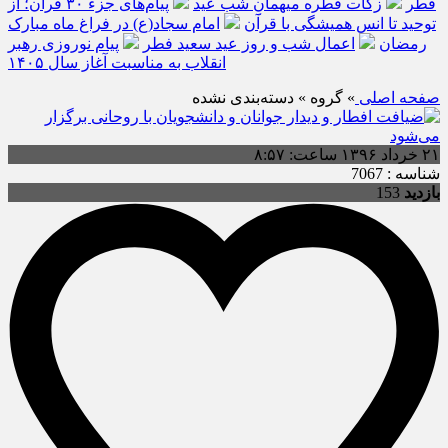
فطر
زکات فطره میهمانِ شب عید
پیام‌های جزء ۳۰ قرآن؛ از
توحید تا انس همیشگی با قرآن
امام سجاد(ع) در فراغ ماه مبارک
رمضان
اعمال شب و روز عید سعید فطر
پیام نوروزی رهبر
انقلاب به مناسبت آغاز سال ۱۴۰۵
صفحه اصلی
» گروه » دسته‌بندی نشده
۲۱ خرداد ۱۳۹۶ ساعت: ۸:۵۷
شناسه : 7067
بازدید
153