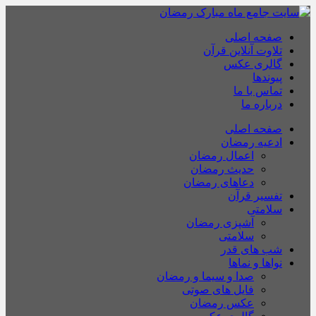
صفحه اصلی
تلاوت آنلاین قرآن
گالری عکس
پیوندها
تماس با ما
درباره ما
صفحه اصلی
ادعیه رمضان
اعمال رمضان
حدیث رمضان
دعاهای رمضان
تفسیر قرآن
سلامتی
آشپزی رمضان
سلامتی
شب های قدر
نواها و نماها
صدا و سیما و رمضان
فایل های صوتی
عکس رمضان