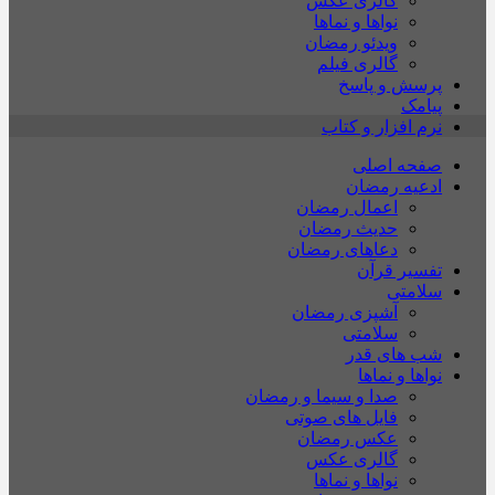
گالری عکس
نواها و نماها
ویدئو رمضان
گالری فیلم
پرسش و پاسخ
پیامک
نرم افزار و کتاب
صفحه اصلی
ادعیه رمضان
اعمال رمضان
حدیث رمضان
دعاهای رمضان
تفسیر قرآن
سلامتی
آشپزی رمضان
سلامتی
شب های قدر
نواها و نماها
صدا و سیما و رمضان
فایل های صوتی
عکس رمضان
گالری عکس
نواها و نماها