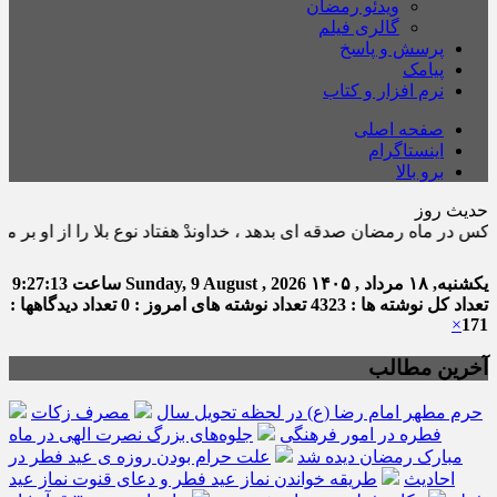
ویدئو رمضان
گالری فیلم
پرسش و پاسخ
پیامک
نرم افزار و کتاب
صفحه اصلی
اینستاگرام
برو بالا
حدیث روز
مضان صدقه اى بدهد ، خداوندْ هفتاد نوع بلا را از او بر مى گرداند. ثواب ال
یکشنبه, ۱۸ مرداد , ۱۴۰۵
Sunday, 9 August , 2026
ساعت
9:27:14
تعداد کل نوشته ها : 4323
تعداد نوشته های امروز : 0
تعداد دیدگاهها :
×
171
آخرین مطالب
حرم مطهر امام رضا (ع) در لحظه تحویل سال
مصرف زکات
فطره در امور فرهنگی
جلوه‌های بزرگ نصرت الهی در ماه
مبارک رمضان دیده شد
علت حرام بودن روزه ی عید فطر در
احادیث
طریقه خواندن نماز عید فطر و دعای قنوت نماز عید