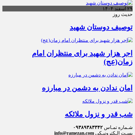
۲۹ اسفند ۱۴۰۴
حدیث روز
توصیف دوستان شهید
اجر هزار شهید برای منتظران امام
زمان(عج)
امان ندادن به دشمن در مبارزه
شب قدر و نزول ملائکه
شـماره تمـاس
۰۹۳۸۹۳۸۳۳۴۲
پسـت الـکترونیـکی
info@ramezan.com