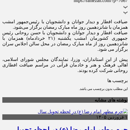
https://ramezan.com/?p=7067
پ
پ
ضیافت افطار و دیدار جوانان و دانشجویان با رئیس‌جمهور امشب
همزمان با شانزدهمین روز ماه مبارک رمضان برگزار می‌شود.
ضیافت افطار و دیدار جوانان و دانشجویان با حسن روحانی رئیس
جمهوری کشورمان امشب یکشنبه (۲۱ خردادماه) همزمان با
شانزدهمین روز از ماه مبارک رمضان در محل سالن اجلاس سران
برگزار می شود.
پیش از این استانداران، وزرا، نمایندگان مجلس شورای اسلامی،
اهالی فرهنگ و هنر و خادمان قرآنی در مراسم ضیافت افطاری
روحانی شرکت کرده بودند.
برچسب ها
این مطلب بدون برچسب می باشد.
نوشته های مشابه
۱ فروردین ۱۴۰۵
حرم مطهر امام رضا (ع) در لحظه تحویل