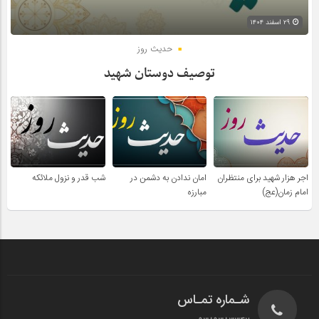
۲۹ اسفند ۱۴۰۴
حدیث روز
توصیف دوستان شهید
اجر هزار شهید برای منتظران
امان ندادن به دشمن در
شب قدر و نزول ملائکه
امام زمان(عج)
مبارزه
شـماره تمـاس