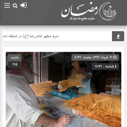
حرم مطهر امام رضا (ع) در لحظه تحویل سا
صفحه اصلی
» گروه » دسته‌بندی نشده
۲۱ خرداد ۱۳۹۶ ساعت: ۸:۴۷
بازدید
195
شناسه : 7049