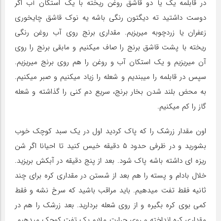
در قابلمه یک یا دو قاشق روغن ریخته با یک استکان آب اگر
دوست داشتید ته دیگتون رنگی باشه یه نوک قاشق چایخوری
زعفران یا زردچوبه میریزیم. مقداری برنج روی آب روغن رنگی
ریخته با پشت قاشق برنج را صاف میکنیم و مابقی برنج را روی
آن میریزیم و یک استکان آب و روغن را هم روی برنج میریزیم.
سپس در قابلمه را میبندیم و شعله را زیاد میکنیم و صبر میکنیم.
به محض بلند شدن بخار برنج، سریع دم کنی را گذاشته و شعله
گاز را کم میکنیم.
اون مقدار زرشک را که پاک کردید اول در یک سبد کوچک خوب
بشورید و در ظرفی حدود ۵ دقیقه خیس کنید تا احیانا اگر شن
ریزه ای داشته باشه پاک شود. بعد از پنج دقیقه در آبکش بریزید.
خلال بادام و پسته را هم بعد از شستن در مقداری کره برای چند
ثانیه فقط تفت میدهیم. باید مراقب باشید که سرخ نشه و فقط
کمی بوی کره بگیره و از روی شعله بردارید. بعد زرشک را هم در
مقداری کره انداخته و روی حرارت ملایم یک تفت کوچک میدهیم.