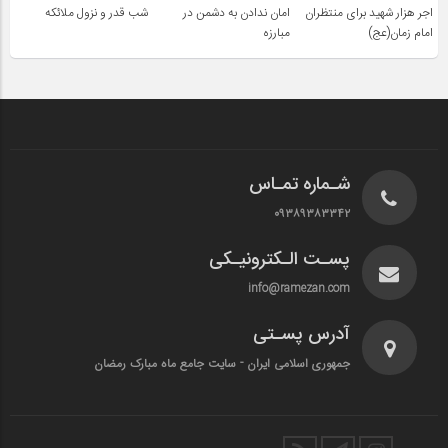
اجر هزار شهید برای منتظران
امان ندادن به دشمن در
شب قدر و نزول ملائکه
امام زمان(عج)
مبارزه
شـماره تمـاس
۰۹۳۸۹۳۸۳۳۴۲
پسـت الـکترونیـکی
info@ramezan.com
آدرس پسـتی
جمهوری اسلامی ایران - سایت جامع ماه مبارک رمضان