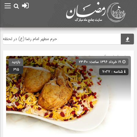
حرم مطهر امام رضا (ع) در لحظه تحوی
صفحه اصلی
» گروه » دسته‌بندی نشده
۱۹ خرداد ۱۳۹۶ ساعت: ۲۳:۴۰
بازدید
695
شناسه : 7027