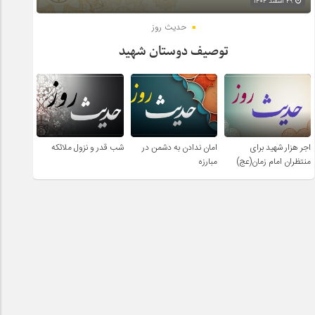
۲۹ اسفند ۱۴۰۴
حدیث روز
توصیف دوستان شهید
اجر هزار شهید برای
امان ندادن به دشمن در
شب قدر و نزول ملائکه
منتظران امام زمان(عج)
مبارزه