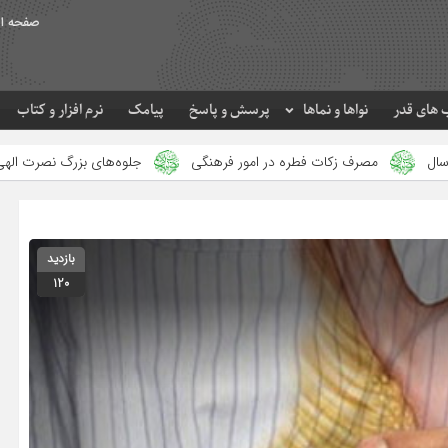
صفحه ا
های قدر
نواها و نماها
پرسش و پاسخ
پیامک
نرم افزار و کتاب
 زکات فطره در امور فرهنگی
جلوه‌های بزرگ نصرت الهی در ماه مبارک 
بازدید
120