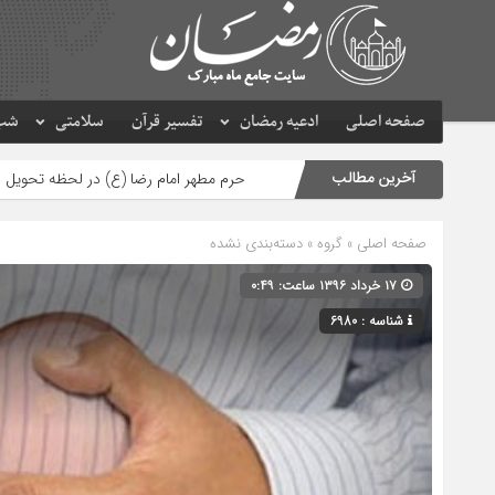
صفحه اصلی
ادعیه رمضان
تفسیر قرآن
سلامتی
شب 
آخرین مطالب
حرم مطهر امام رضا (ع) در لحظه تحویل سال
مصرف
صفحه اصلی
» گروه » دسته‌بندی نشده
۱۷ خرداد ۱۳۹۶ ساعت: ۰:۴۹
شناسه : 6980