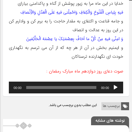
خدایا در این ماه مرا به زیور پوشش از گناه و پاکدامنى بیاراى
فیهِ بِلِباسِ الْقُنُوعِ وَالْکِفافِ وَاحْمِلْنى فیهِ عَلَى الْعَدْلِ وَالاِْنْصافِ
و جامه قناعت و اکتفاى به مقدار حاجت را به برم کن و وادارم کن
در این روز به عدالت و انصاف
وَ امِنّى فیهِ مِنْ کُلِّ ما اَخافُ بِعِصْمَتِکَ یا عِصْمَهَ الْخاَّئِفینَ
و ایمنیم بخش در آن از هر چه که از آن مى ترسم به نگهدارى
خودت اى نگهدارنده ترسناکان
صوت دعای روز دوازدهم ماه مبارک رمضان :
پخش‌کننده
00:00
00:00
صوت
این مطلب بدون برچسب می باشد.
برچسب ها
نوشته های مشابه