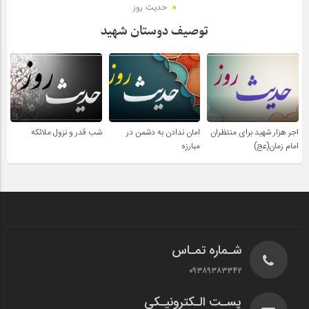
حدیث روز
توصیف دوستان شهید
اجر هزار شهید برای منتظران
امان ندادن به دشمن در
شب قدر و نزول ملائکه
امام زمان(عج)
مبارزه
شـماره تمـاس
۰۹۳۸۹۳۸۳۳۴۲
پسـت الـکترونیـکی