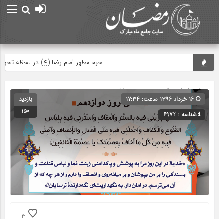
حرم مطهر امام رضا (ع) در لحظه تحویل س
صفحه اصلی
» گروه » دسته‌بندی نشده
۱۶ خرداد ۱۳۹۶ ساعت: ۱۷:۳۴
بازدید
150
شناسه : 6972
3